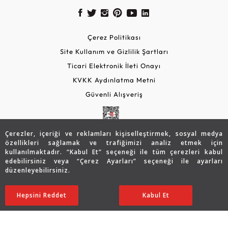
Çerez Politikası
Site Kullanım ve Gizlilik Şartları
Ticari Elektronik İleti Onayı
KVKK Aydınlatma Metni
Güvenli Alışveriş
Çerezler, içeriği ve reklamları kişiselleştirmek, sosyal medya
özellikleri sağlamak ve trafiğimizi analiz etmek için
kullanılmaktadır. “Kabul Et” seçeneği ile tüm çerezleri kabul
edebilirsiniz veya “Çerez Ayarları” seçeneği ile ayarları
düzenleyebilirsiniz.
© 2026 Assos Diamond
19.618
TL
SATIN ALIN
Hepsini Reddet
Ayarları Düzenle
Kabul Et
13.726
TL
Copyright © 2026 Assos Pırlanta - Bu sitenin tüm hakları
saklıdır.