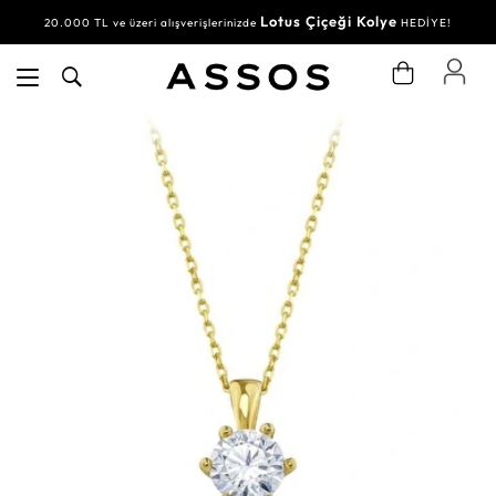
Lotus Çiçeği Kolye
20.000 TL ve üzeri alışverişlerinizde
HEDİYE!