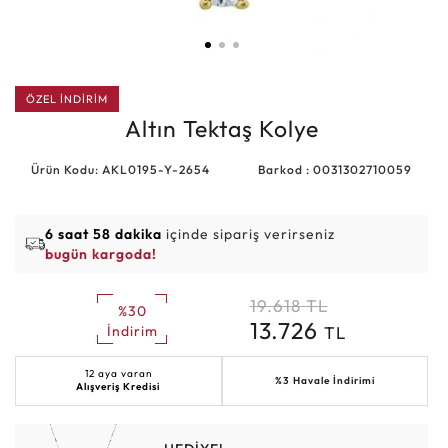
ÖZEL İNDİRİM
Altın Tektaş Kolye
Ürün Kodu: AKL0195-Y-2654
Barkod : 0031302710059
6 saat 58 dakika
içinde sipariş verirseniz
bugün kargoda!
19.618
TL
%30
13.726
TL
İndirim
12 aya varan
%3 Havale İndirimi
Alışveriş Kredisi