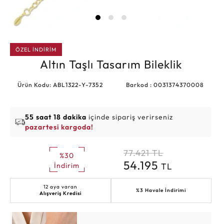
ÖZEL İNDİRİM
Altın Taşlı Tasarım Bileklik
Ürün Kodu: ABL1322-Y-7352
Barkod : 0031374370008
55 saat 18 dakika
içinde sipariş verirseniz
pazartesi kargoda!
77.421
TL
%30
54.195
TL
İndirim
12 aya varan
%3 Havale İndirimi
Alışveriş Kredisi