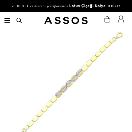
Lotus Çiçeği Kolye
20.000 TL ve üzeri alışverişlerinizde
HEDİYE!