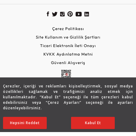
Çerez Politikası
Site Kullanım ve Gizlilik Şartları
Ticari Elektronik İleti Onayı
KVKK Aydınlatma Metni
Güvenli Alışveriş
Çerezler, içeriği ve reklamları kişiselleştirmek, sosyal medya
özellikleri sağlamak ve trafiğimizi analiz etmek için
kullanılmaktadır. “Kabul Et” seçeneği ile tüm çerezleri kabul
edebilirsiniz veya “Çerez Ayarları” seçeneği ile ayarları
düzenleyebilirsiniz.
© 2026 Assos Diamond
77.421
TL
SATIN ALIN
Hepsini Reddet
Ayarları Düzenle
Kabul Et
54.195
TL
Copyright © 2026 Assos Pırlanta - Bu sitenin tüm hakları