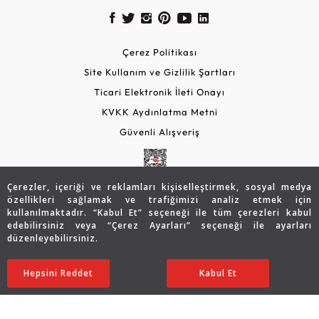
Çerez Politikası
Site Kullanım ve Gizlilik Şartları
Ticari Elektronik İleti Onayı
KVKK Aydınlatma Metni
Güvenli Alışveriş
Çerezler, içeriği ve reklamları kişiselleştirmek, sosyal medya
özellikleri sağlamak ve trafiğimizi analiz etmek için
kullanılmaktadır. “Kabul Et” seçeneği ile tüm çerezleri kabul
edebilirsiniz veya “Çerez Ayarları” seçeneği ile ayarları
düzenleyebilirsiniz.
© 2026 Assos Diamond
78.736
TL
SATIN ALIN
Hepsini Reddet
Ayarları Düzenle
Kabul Et
55.141
TL
Copyright © 2026 Assos Pırlanta - Bu sitenin tüm hakları
saklıdır.