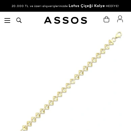
Lotus Çiçeği Kolye
20.000 TL ve üzeri alışverişlerinizde
HEDİYE!