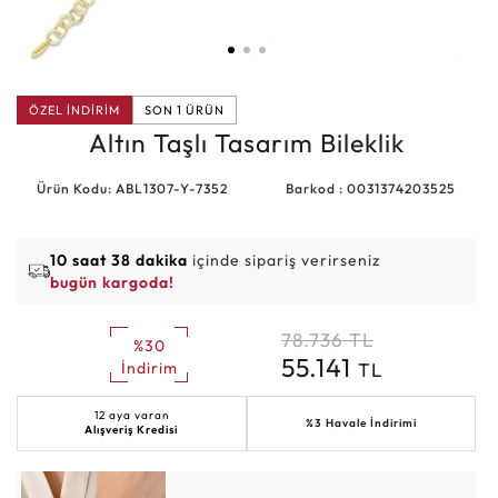
ÖZEL İNDİRİM
SON 1 ÜRÜN
Altın Taşlı Tasarım Bileklik
Ürün Kodu: ABL1307-Y-7352
Barkod : 0031374203525
10 saat 38 dakika
içinde sipariş verirseniz
bugün kargoda!
78.736
TL
%30
55.141
TL
İndirim
12 aya varan
%3 Havale İndirimi
Alışveriş Kredisi