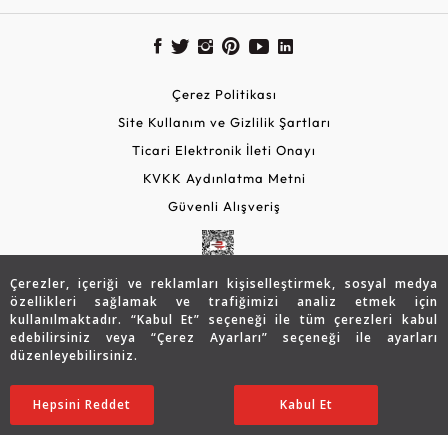
Çerez Politikası
Site Kullanım ve Gizlilik Şartları
Ticari Elektronik İleti Onayı
KVKK Aydınlatma Metni
Güvenli Alışveriş
Çerezler, içeriği ve reklamları kişiselleştirmek, sosyal medya
özellikleri sağlamak ve trafiğimizi analiz etmek için
kullanılmaktadır. “Kabul Et” seçeneği ile tüm çerezleri kabul
edebilirsiniz veya “Çerez Ayarları” seçeneği ile ayarları
düzenleyebilirsiniz.
© 2026 Assos Diamond
69.671
TL
SATIN ALIN
Hepsini Reddet
Ayarları Düzenle
Kabul Et
48.796
TL
Copyright © 2026 Assos Pırlanta - Bu sitenin tüm hakları