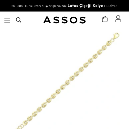
Lotus Çiçeği Kolye
20.000 TL ve üzeri alışverişlerinizde
HEDİYE!