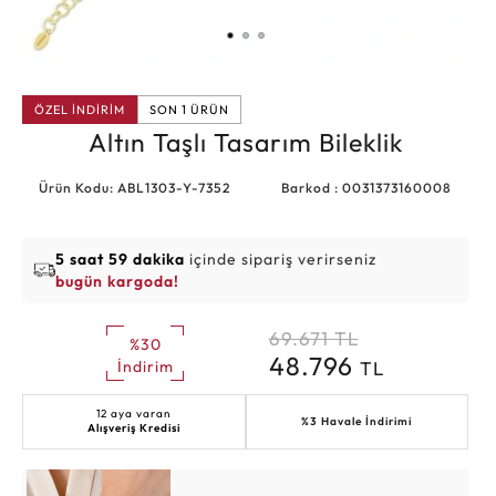
ÖZEL İNDİRİM
SON 1 ÜRÜN
Altın Taşlı Tasarım Bileklik
Ürün Kodu: ABL1303-Y-7352
Barkod : 0031373160008
5 saat 59 dakika
içinde sipariş verirseniz
bugün kargoda!
69.671
TL
%30
48.796
TL
İndirim
12 aya varan
%3 Havale İndirimi
Alışveriş Kredisi