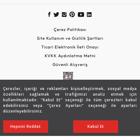
Çerez Politikası
Site Kullanım ve Gizlilik Şartları
Ticari Elektronik İleti Onayı
KVKK Aydınlatma Metni
Güvenli Alışveriş
Çerezler, içeriği ve reklamları kişiselleştirmek, sosyal medya
özellikleri sağlamak ve trafiğimizi analiz etmek için
kullanılmaktadır. “Kabul Et” seçeneği ile tüm çerezleri kabul
edebilirsiniz veya “Çerez Ayarları” seçeneği ile ayarları
düzenleyebilirsiniz.
© 2026 Assos Diamond
95.172
TL
SATIN ALIN
Hepsini Reddet
Ayarları Düzenle
Kabul Et
66.627
TL
Copyright © 2026 Assos Pırlanta - Bu sitenin tüm hakları