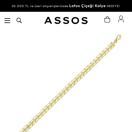
Lotus Çiçeği Kolye
20.000 TL ve üzeri alışverişlerinizde
HEDİYE!