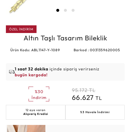
ÖZEL İNDİRİM
Altın Taşlı Tasarım Bileklik
Ürün Kodu: ABL1147-Y-1089
Barkod : 0031359620005
1 saat 32 dakika
içinde sipariş verirseniz
bugün kargoda!
95.172
TL
%30
66.627
TL
İndirim
12 aya varan
%3 Havale İndirimi
Alışveriş Kredisi