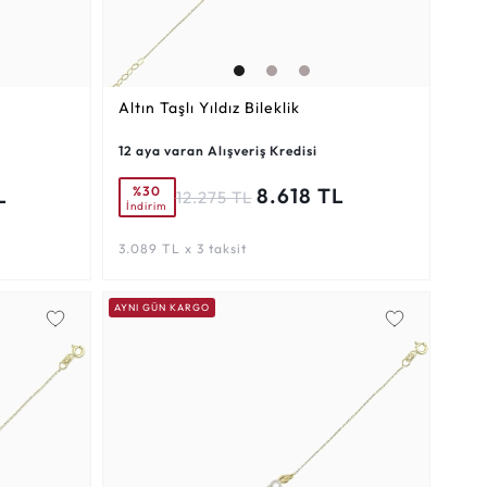
Altın Taşlı Yıldız Bileklik
12 aya varan Alışveriş Kredisi
%30
L
8.618 TL
12.275 TL
İndirim
3.089 TL x 3 taksit
AYNI GÜN KARGO