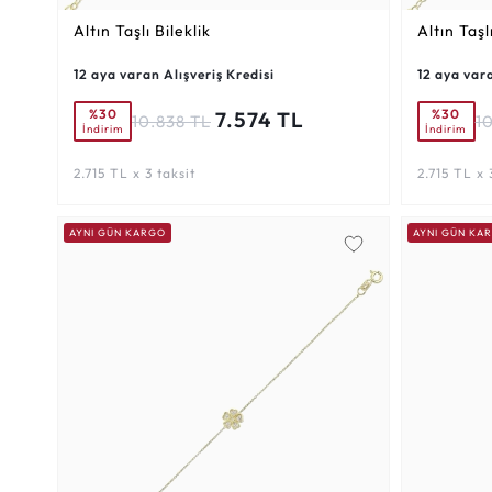
Altın Taşlı Bileklik
Altın Taşl
12 aya varan Alışveriş Kredisi
12 aya vara
%30
%30
7.574 TL
10.838 TL
1
İndirim
İndirim
2.715 TL x 3 taksit
2.715 TL x 
AYNI GÜN KARGO
AYNI GÜN KA