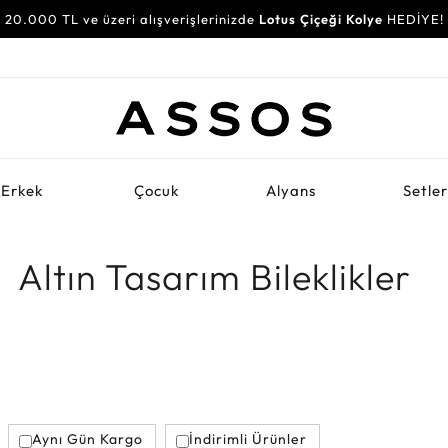
20.000 TL ve üzeri alışverişlerinizde
30.000 TL ve üzeri alışverişlerinizde
Lotus Çiçeği Kolye
Su Yolu Bileklik
HEDİYE!
HEDİYE!
Erkek
Çocuk
Alyans
Setle
Altın Tasarım Bileklikler
Aynı Gün Kargo
İndirimli Ürünler