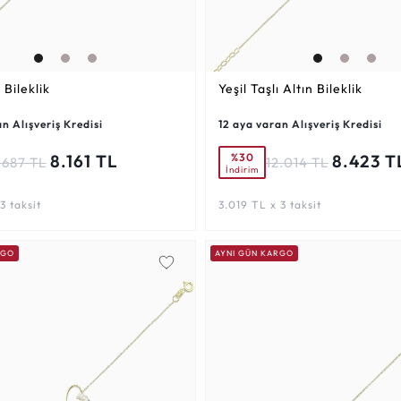
 Bileklik
Yeşil Taşlı Altın Bileklik
n Alışveriş Kredisi
12 aya varan Alışveriş Kredisi
%30
8.161 TL
8.423 T
.687 TL
12.014 TL
İndirim
3 taksit
3.019 TL x 3 taksit
RGO
AYNI GÜN KARGO