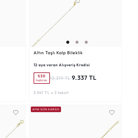
Altın Taşlı Kalp Bileklik
12 aya varan Alışveriş Kredisi
%30
L
9.337 TL
13.319 TL
İndirim
3.347 TL x 3 taksit
AYNI GÜN KARGO