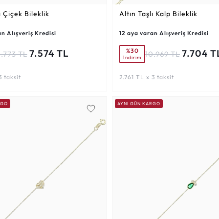
ı Çiçek Bileklik
Altın Taşlı Kalp Bileklik
n Alışveriş Kredisi
12 aya varan Alışveriş Kredisi
%30
7.574 TL
7.704 T
0.773 TL
10.969 TL
İndirim
3 taksit
2.761 TL x 3 taksit
RGO
AYNI GÜN KARGO