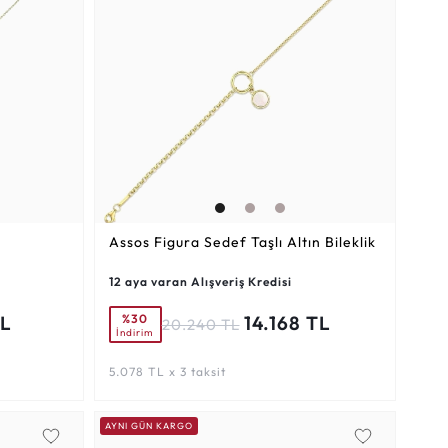
Assos Figura Sedef Taşlı Altın Bileklik
12 aya varan Alışveriş Kredisi
%30
TL
14.168 TL
20.240 TL
İndirim
5.078 TL x 3 taksit
AYNI GÜN KARGO