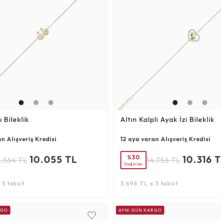
 Bileklik
Altın Kalpli Ayak İzi Bileklik
n Alışveriş Kredisi
12 aya varan Alışveriş Kredisi
%30
10.055 TL
10.316 
4.364 TL
14.756 TL
İndirim
3 taksit
3.698 TL x 3 taksit
RGO
AYNI GÜN KARGO