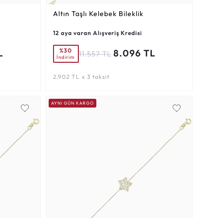
Altın Taşlı Kelebek Bileklik
12 aya varan Alışveriş Kredisi
%30
L
8.096 TL
11.557 TL
İndirim
2.902 TL x 3 taksit
AYNI GÜN KARGO