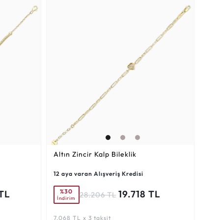
Altın Zincir Kalp Bileklik
12 aya varan Alışveriş Kredisi
%30
TL
19.718 TL
28.206 TL
İndirim
7.068 TL x 3 taksit