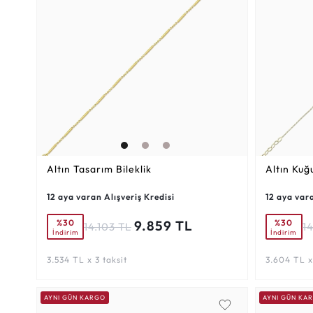
Altın Tasarım Bileklik
Altın Kuğu
12 aya varan Alışveriş Kredisi
12 aya vara
%30
%30
9.859 TL
14.103 TL
1
İndirim
İndirim
3.534 TL x 3 taksit
3.604 TL x 
AYNI GÜN KARGO
AYNI GÜN KA