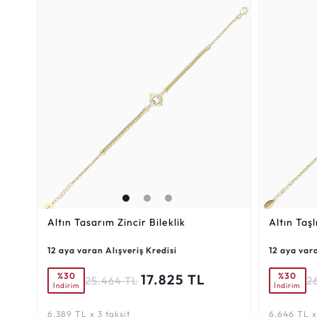
Altın Tasarım Zincir Bileklik
Altın Taşl
12 aya varan Alışveriş Kredisi
12 aya vara
%30
%30
17.825 TL
25.464 TL
2
İndirim
İndirim
6.389 TL x 3 taksit
6.646 TL x 