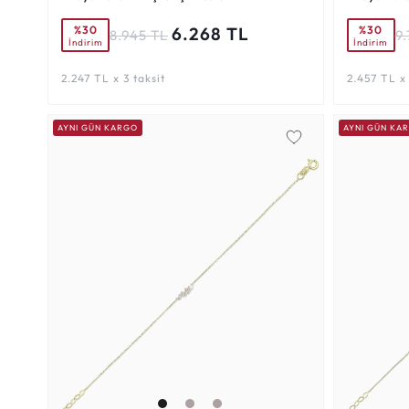
%30
%30
6.268 TL
8.945 TL
9
İndirim
İndirim
2.247 TL x 3 taksit
2.457 TL x 
AYNI GÜN KARGO
AYNI GÜN KA