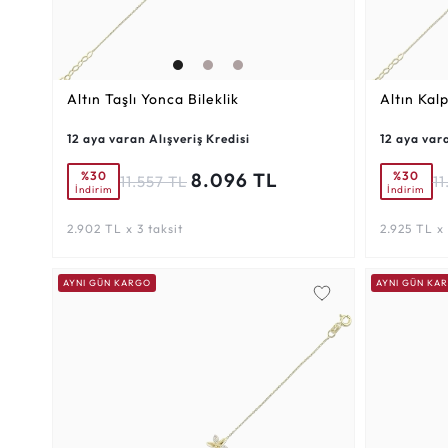
Altın Taşlı Yonca Bileklik
Altın Kalp
12 aya varan Alışveriş Kredisi
12 aya vara
%30
%30
8.096 TL
11.557 TL
11
İndirim
İndirim
2.902 TL x 3 taksit
2.925 TL x 
AYNI GÜN KARGO
AYNI GÜN KA