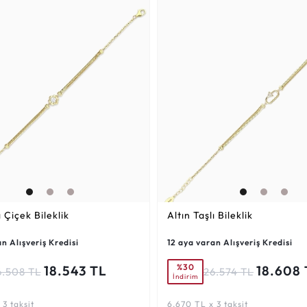
ı Çiçek Bileklik
Altın Taşlı Bileklik
n Alışveriş Kredisi
12 aya varan Alışveriş Kredisi
%30
18.543 TL
18.608 
6.508 TL
26.574 TL
İndirim
3 taksit
6.670 TL x 3 taksit