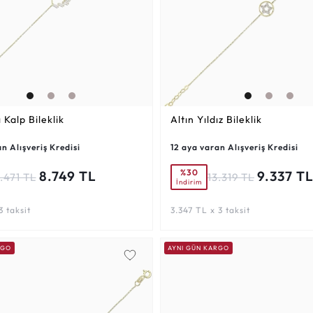
ı Kalp Bileklik
Altın Yıldız Bileklik
n Alışveriş Kredisi
12 aya varan Alışveriş Kredisi
%30
8.749 TL
9.337 T
.471 TL
13.319 TL
İndirim
3 taksit
3.347 TL x 3 taksit
RGO
AYNI GÜN KARGO