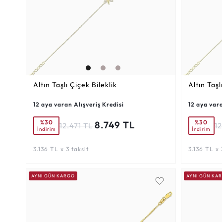
Altın Taşlı Çiçek Bileklik
Altın Taşl
12 aya varan Alışveriş Kredisi
12 aya vara
%30
%30
8.749 TL
12.471 TL
12
İndirim
İndirim
3.136 TL x 3 taksit
3.136 TL x 
AYNI GÜN KARGO
AYNI GÜN KA