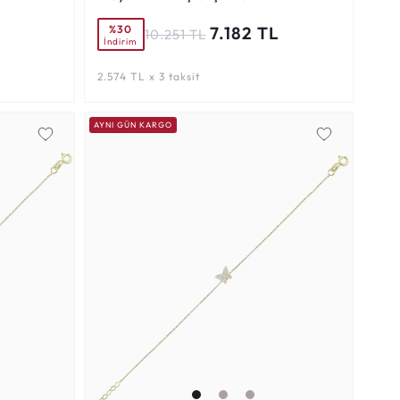
%30
L
7.182 TL
10.251 TL
İndirim
2.574 TL x 3 taksit
AYNI GÜN KARGO