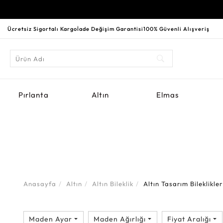
Ücretsiz Sigortalı Kargo
İade Değişim Garantisi
100% Güvenli Alışveriş
Pırlanta
Altın
Elmas
Anasayfa
Altın
Altın Bileklik
Altın Tasarım Bileklikler
Maden Ayar
Maden Ağırlığı
Fiyat Aralığı