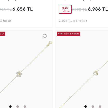
%30
6.856 TL
6.986 T
.794 TL
9.990 TL
İndirim
3 taksit
2.504 TL x 3 taksit
RGO
AYNI GÜN KARGO