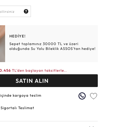
Altın Hasır Setler
Elmas Bilezikler
Altın Tesbihler
Violet
Burç
HEDİYE!
Sepet toplamınız 30000 TL ve üzeri
olduğunda Su Yolu Bileklik ASSOS'tan hediye!
0.456
TL'den başlayan taksitlerle..
SATIN ALIN
 içinde kargoya teslim
 Sigortalı Teslimat