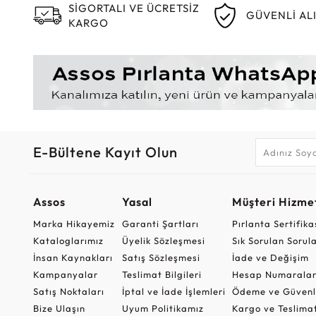
SİGORTALI VE ÜCRETSİZ
GÜVENLİ AL
KARGO
E-Bültene Kayıt Olun
Assos
Yasal
Müşteri Hizmet
Marka Hikayemiz
Garanti Şartları
Pırlanta Sertifika
Kataloglarımız
Üyelik Sözleşmesi
Sık Sorulan Sorul
İnsan Kaynakları
Satış Sözleşmesi
İade ve Değişim
Kampanyalar
Teslimat Bilgileri
Hesap Numaralar
Satış Noktaları
İptal ve İade İşlemleri
Ödeme ve Güvenl
Bize Ulaşın
Uyum Politikamız
Kargo ve Teslima