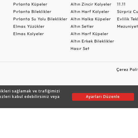
Pırlanta Küpeler
Altın Zincir Kolyeler
11.11
Pırlanta Bileklikler
Altın Harf Kolyeler
Sürpriz 
Pırlanta Su Yolu Bileklikler
Altın Halka Küpeler
Evlilik Tek
Elmas Yüzükler
Altın Setler
Mezuniyet
Elmas Kolyeler
Altın Harf Küpeler
Altın Erkek Bileklikler
Hasır Set
Çerez Poli
likleri sağlamak ve trafiğimizi
Copyright © 2026 Assos Pırlanta - Bu sitenin tüm hakları saklıdır.
ezleri kabul edebilirsiniz veya
Ayarları Düzenle