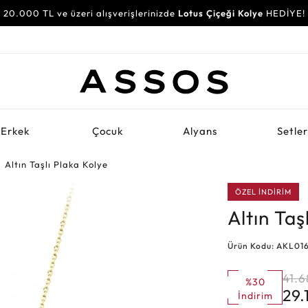
20.000 TL ve üzeri alışverişlerinizde
Lotus Çiçeği Kolye
HEDİYE!
Erkek
Çocuk
Alyans
Setle
Altın Taşlı Plaka Kolye
ÖZEL İNDİRİM
Altın Taş
Ürün Kodu: AKL01
41.6
%30
29.
İndirim