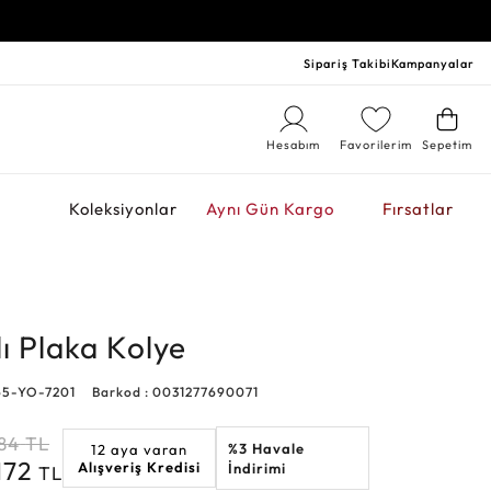
Sipariş Takibi
Kampanyalar
Hesabım
Favorilerim
Sepetim
r
Koleksiyonlar
Aynı Gün Kargo
Fırsatlar
lı Plaka Kolye
65-YO-7201
Barkod : 0031277690071
84
TL
%3 Havale
12 aya varan
172
Alışveriş Kredisi
İndirimi
TL