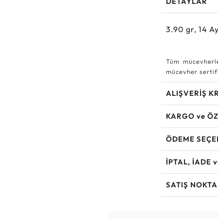
DETAYLAR
3.90
gr,
14
Ay
Tüm mücevherle
mücevher sertifi
ALIŞVERİŞ K
KARGO ve ÖZ
ÖDEME SEÇE
İPTAL, İADE 
SATIŞ NOKTA