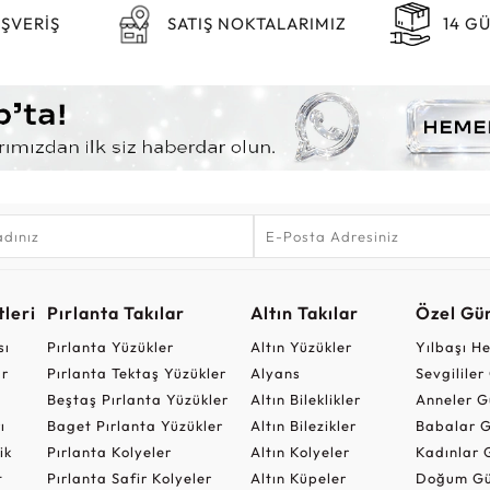
IŞVERİŞ
SATIŞ NOKTALARIMIZ
14 G
leri
Pırlanta Takılar
Altın Takılar
Özel Gü
sı
Pırlanta Yüzükler
Altın Yüzükler
Yılbaşı H
ar
Pırlanta Tektaş Yüzükler
Alyans
Sevgilile
Beştaş Pırlanta Yüzükler
Altın Bileklikler
Anneler G
ı
Baget Pırlanta Yüzükler
Altın Bilezikler
Babalar G
ik
Pırlanta Kolyeler
Altın Kolyeler
Kadınlar 
t
Pırlanta Safir Kolyeler
Altın Küpeler
Doğum Gü