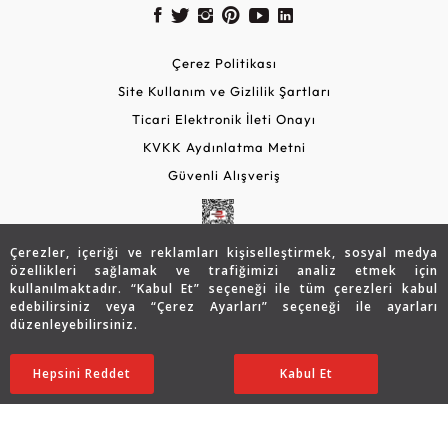
Çerez Politikası
Site Kullanım ve Gizlilik Şartları
Ticari Elektronik İleti Onayı
KVKK Aydınlatma Metni
Güvenli Alışveriş
Çerezler, içeriği ve reklamları kişiselleştirmek, sosyal medya
özellikleri sağlamak ve trafiğimizi analiz etmek için
kullanılmaktadır. “Kabul Et” seçeneği ile tüm çerezleri kabul
edebilirsiniz veya “Çerez Ayarları” seçeneği ile ayarları
düzenleyebilirsiniz.
© 2026 Assos Diamond
36.309
TL
Sepette %15 İndirim
SATIN ALIN
Hepsini Reddet
Ayarları Düzenle
Kabul Et
29.047
TL
24.690 TL
Copyright © 2026 Assos Pırlanta - Bu sitenin tüm hakları
saklıdır.