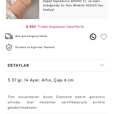
Sepet toplamınız 30000 TL ve üzeri
olduğunda Su Yolu Bileklik ASSOS'tan
hediye!
8.850
TL'den başlayan taksitlerle..
Aynı gün kargoya teslim
Ücretsiz ve Sigortalı Teslimat
DETAYLAR
3.37
gr,
14
Ayar, Altın, Çapı 6 cm
Tüm mücevherler Assos Diamond bakım garantisi
altında, özel mücevher sertifikalarıyla birlikte
gönderilmektedir.