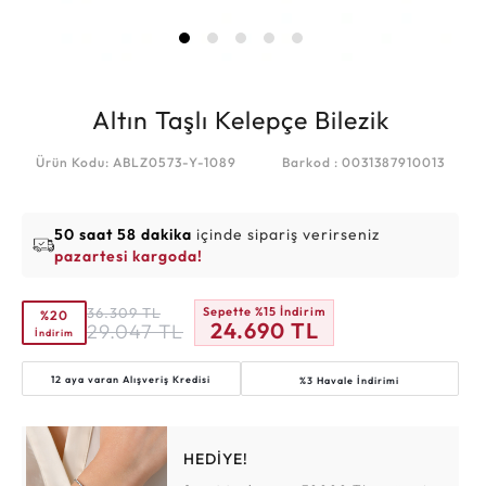
Altın Taşlı Kelepçe Bilezik
Ürün Kodu: ABLZ0573-Y-1089
Barkod : 0031387910013
50 saat 58 dakika
içinde sipariş verirseniz
pazartesi kargoda!
36.309
TL
Sepette %15 İndirim
%20
24.690
TL
29.047
TL
İndirim
12 aya varan
Alışveriş Kredisi
%3 Havale İndirimi
HEDİYE!