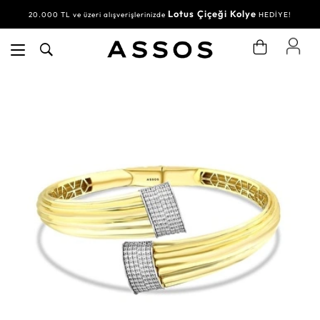
Lotus Çiçeği Kolye
20.000 TL ve üzeri alışverişlerinizde
HEDİYE!