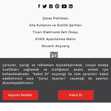
Çerez Politikası
Site Kullanım ve Gizlilik Şartları
Ticari Elektronik İleti Onayı
KVKK Aydınlatma Metni
Güvenli Alışveriş
Çerezler, içeriği ve reklamları kişiselleştirmek, sosyal medya
özellikleri sağlamak ve trafiğimizi analiz etmek için
kullanılmaktadır. “Kabul Et” seçeneği ile tüm çerezleri kabul
edebilirsiniz veya “Çerez Ayarları” seçeneği ile ayarları
düzenleyebilirsiniz.
© 2026 Assos Diamond
194.398
TL
SATIN ALIN
Hepsini Reddet
Ayarları Düzenle
Kabul Et
136.052
TL
Copyright © 2026 Assos Pırlanta - Bu sitenin tüm hakları
saklıdır.