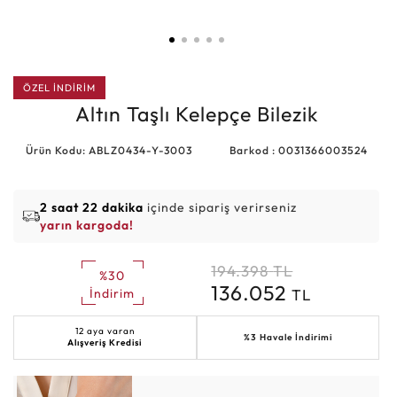
ÖZEL İNDİRİM
Altın Taşlı Kelepçe Bilezik
Ürün Kodu: ABLZ0434-Y-3003
Barkod : 0031366003524
2 saat 22 dakika
içinde sipariş verirseniz
yarın kargoda!
194.398
TL
%30
136.052
TL
İndirim
12 aya varan
%3 Havale İndirimi
Alışveriş Kredisi