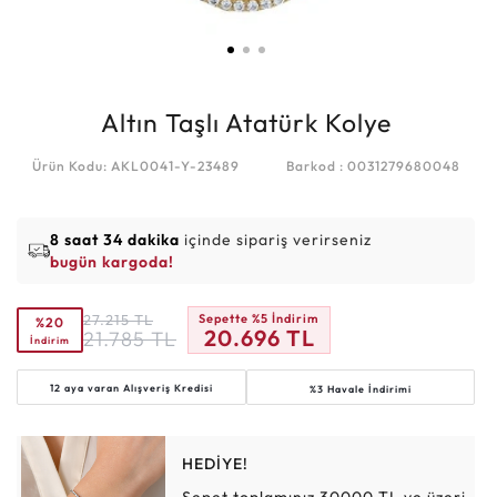
Altın Taşlı Atatürk Kolye
Ürün Kodu: AKL0041-Y-23489
Barkod : 0031279680048
8 saat 34 dakika
içinde sipariş verirseniz
bugün kargoda!
27.215
TL
Sepette %5 İndirim
%20
20.696
TL
21.785
TL
İndirim
12 aya varan
Alışveriş Kredisi
%3 Havale İndirimi
HEDİYE!