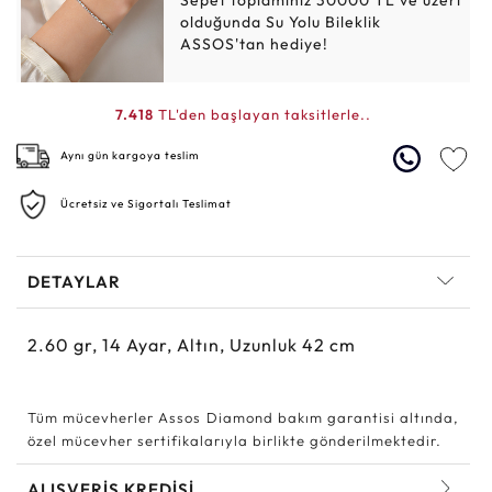
Sepet toplamınız 30000 TL ve üzeri
olduğunda Su Yolu Bileklik
ASSOS'tan hediye!
7.418
TL'den başlayan taksitlerle..
Aynı gün kargoya teslim
Ücretsiz ve Sigortalı Teslimat
DETAYLAR
2.60
gr,
14
Ayar, Altın, Uzunluk 42 cm
Tüm mücevherler Assos Diamond bakım garantisi altında,
özel mücevher sertifikalarıyla birlikte gönderilmektedir.
ALIŞVERİŞ KREDİSİ