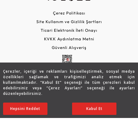
Çerez Politikası
Site Kullanım ve Gizlilik Şartları
Ticari Elektronik İleti Onayı
KVKK Aydınlatma Metni
Güvenli Alışveriş
Çerezler, içeriği ve reklamları kişiselleştirmek, sosyal medya
özellikleri sağlamak ve trafiğimizi analiz etmek için
kullanılmaktadır. “Kabul Et” seçeneği ile tüm çerezleri kabul
edebilirsiniz veya “Çerez Ayarları” seçeneği ile ayarları
düzenleyebilirsiniz.
© 2026 Assos Diamond
27.215
TL
Sepette %5 İndirim
SATIN ALIN
Hepsini Reddet
Ayarları Düzenle
Kabul Et
21.785
TL
20.696 TL
Copyright © 2026 Assos Pırlanta - Bu sitenin tüm hakları
saklıdır.