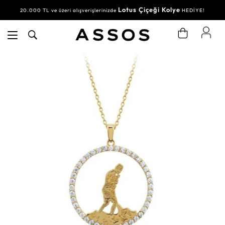
Lotus Çiçeği Kolye
20.000 TL ve üzeri alışverişlerinizde
HEDİYE!