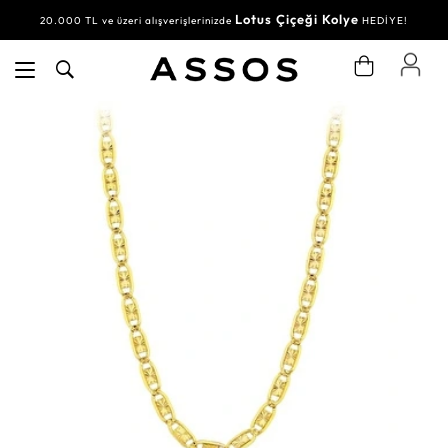
Lotus Çiçeği Kolye
20.000 TL ve üzeri alışverişlerinizde
HEDİYE!