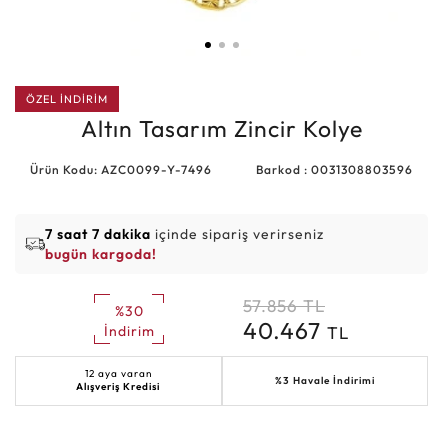
ÖZEL İNDİRİM
Altın Tasarım Zincir Kolye
Ürün Kodu: AZC0099-Y-7496
Barkod : 0031308803596
7 saat 7 dakika
içinde sipariş verirseniz
bugün kargoda!
57.856
TL
%30
40.467
TL
İndirim
12 aya varan
%3 Havale İndirimi
Alışveriş Kredisi