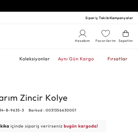
Sipariş Takibi
Kampanyalar
Hesabım
Favorilerim
Sepetim
r
Koleksiyonlar
Aynı Gün Kargo
Fırsatlar
arım Zincir Kolye
34-B-9635-3
Barkod : 0031356630001
akika
içinde sipariş verirseniz
bugün kargoda!