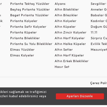
ar
Pırlanta Tektaş Yüzükler
Alyans
Sevgilile
Beştaş Pırlanta Yüzükler
Altın Bileklikler
Anneler G
ı
Baget Pırlanta Yüzükler
Altın Bilezikler
Babalar G
ik
Pırlanta Kolyeler
Altın Kolyeler
Kadınlar 
t
Pırlanta Safir Kolyeler
Altın Küpeler
Doğum Gü
Pırlanta Küpeler
Altın Zincir Kolyeler
11.11
Pırlanta Bileklikler
Altın Harf Kolyeler
Sürpriz 
Pırlanta Su Yolu Bileklikler
Altın Halka Küpeler
Evlilik Tek
Elmas Yüzükler
Altın Setler
Mezuniyet
Elmas Kolyeler
Altın Harf Küpeler
Altın Erkek Bileklikler
Hasır Set
Çerez Poli
likleri sağlamak ve trafiğimizi
ezleri kabul edebilirsiniz veya
Ayarları Düzenle
Copyright © 2026 Assos Pırlanta - Bu sitenin tüm hakları saklıdır.