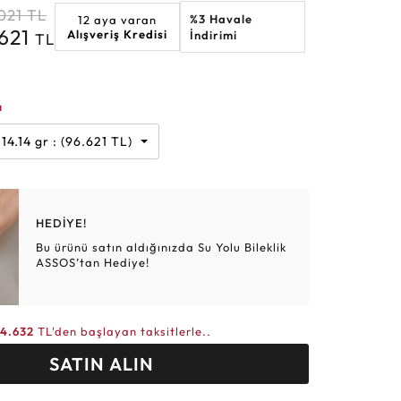
021
TL
%3 Havale
12 aya varan
Altın Hasır Setler
Elmas Bilezikler
Altın Tesbihler
Violet
Burç
.621
Alışveriş Kredisi
İndirimi
TL
ı
14.14 gr : (96.621 TL)
HEDİYE!
Bu ürünü satın aldığınızda Su Yolu Bileklik
ASSOS’tan Hediye!
4.632
TL'den başlayan taksitlerle..
SATIN ALIN