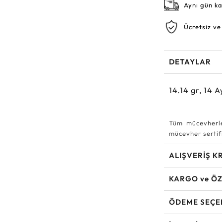
Aynı gün k
Ücretsiz ve
DETAYLAR
14.14
gr,
14
A
Tüm mücevherle
mücevher sertifi
ALIŞVERİŞ K
KARGO ve ÖZ
ÖDEME SEÇE