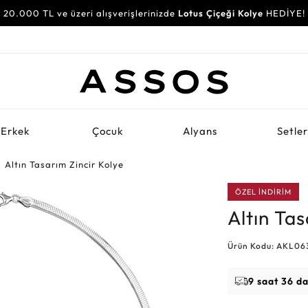
20.000 TL ve üzeri alışverişlerinizde
Lotus Çiçeği Kolye
HEDİYE!
Erkek
Çocuk
Alyans
Setle
Altın Tasarım Zincir Kolye
ÖZEL İNDİRİM
Altın Tas
Ürün Kodu: AKL06
9 saat 36 d