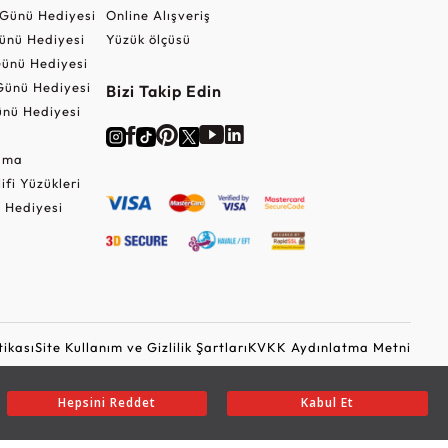
r Günü Hediyesi
Online Alışveriş
ünü Hediyesi
Yüzük ölçüsü
ünü Hediyesi
Günü Hediyesi
Bizi Takip Edin
nü Hediyesi
Cuma
lifi Yüzükleri
 Hediyesi
tikası
Site Kullanım ve Gizlilik Şartları
KVKK Aydınlatma Metni
Ticari Elektronik İleti Onayı
Güvenli Alışveriş
Hepsini Reddet
Kabul Et