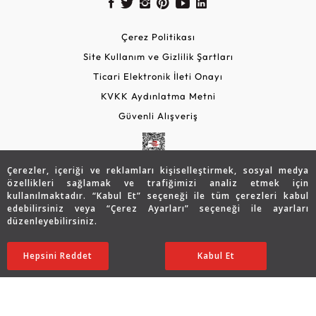
Çerez Politikası
Site Kullanım ve Gizlilik Şartları
Ticari Elektronik İleti Onayı
KVKK Aydınlatma Metni
Güvenli Alışveriş
Çerezler, içeriği ve reklamları kişiselleştirmek, sosyal medya
özellikleri sağlamak ve trafiğimizi analiz etmek için
kullanılmaktadır. “Kabul Et” seçeneği ile tüm çerezleri kabul
edebilirsiniz veya “Çerez Ayarları” seçeneği ile ayarları
düzenleyebilirsiniz.
© 2026 Assos Diamond
61.891
TL
SATIN ALIN
Hepsini Reddet
Ayarları Düzenle
Kabul Et
Copyright © 2026 Assos Pırlanta - Bu sitenin tüm hakları
saklıdır.