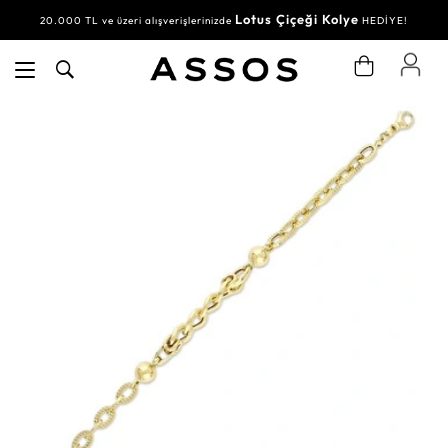
Lotus Çiçeği Kolye
20.000 TL ve üzeri alışverişlerinizde
HEDİYE!