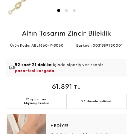
Altın Tasarım Zincir Bileklik
Ürün Kodu: ABL1660-Y-3060
Barkod : 0031389750001
52 saat 21 dakika
içinde sipariş verirseniz
pazartesi kargoda!
61.891
TL
12 aya varan
%3 Havale İndirimi
Alışveriş Kredisi
HEDİYE!