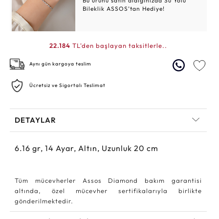
Bu ürünü satın aldığınızda Su Yolu
Bileklik ASSOS’tan Hediye!
22.184
TL'den başlayan taksitlerle..
Aynı gün kargoya teslim
Ücretsiz ve Sigortalı Teslimat
DETAYLAR
6.16
gr,
14
Ayar, Altın, Uzunluk 20 cm
Tüm mücevherler Assos Diamond bakım garantisi
altında, özel mücevher sertifikalarıyla birlikte
gönderilmektedir.