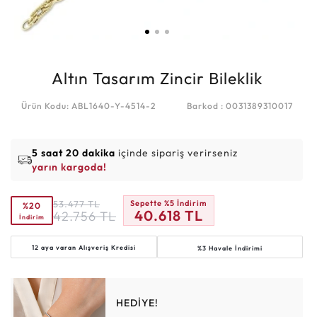
Altın Tasarım Zincir Bileklik
Ürün Kodu: ABL1640-Y-4514-2
Barkod : 0031389310017
5 saat 20 dakika
içinde sipariş verirseniz
yarın kargoda!
53.477
TL
Sepette %5 İndirim
%20
40.618
TL
42.756
TL
İndirim
12 aya varan
Alışveriş Kredisi
%3 Havale İndirimi
HEDİYE!