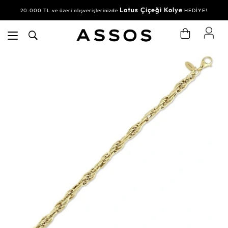
Lotus Çiçeği Kolye
20.000 TL ve üzeri alışverişlerinizde
HEDİYE!