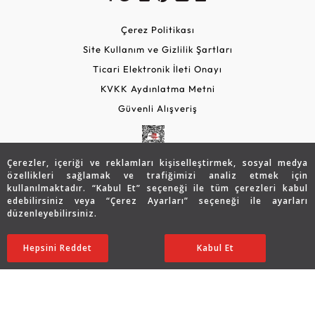
Çerez Politikası
Site Kullanım ve Gizlilik Şartları
Ticari Elektronik İleti Onayı
KVKK Aydınlatma Metni
Güvenli Alışveriş
Çerezler, içeriği ve reklamları kişiselleştirmek, sosyal medya
özellikleri sağlamak ve trafiğimizi analiz etmek için
kullanılmaktadır. “Kabul Et” seçeneği ile tüm çerezleri kabul
edebilirsiniz veya “Çerez Ayarları” seçeneği ile ayarları
düzenleyebilirsiniz.
© 2026 Assos Diamond
53.477
TL
Sepette %5 İndirim
SATIN ALIN
Hepsini Reddet
Ayarları Düzenle
Kabul Et
42.756
TL
40.618 TL
Copyright © 2026 Assos Pırlanta - Bu sitenin tüm hakları
saklıdır.