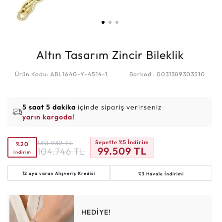
Altın Tasarım Zincir Bileklik
Ürün Kodu: ABL1640-Y-4514-1
Barkod : 0031389303510
5 saat 5 dakika
içinde sipariş verirseniz
yarın kargoda!
130.932
TL
Sepette %5 İndirim
%20
99.509
TL
104.746
TL
İndirim
12 aya varan
Alışveriş Kredisi
%3 Havale İndirimi
HEDİYE!