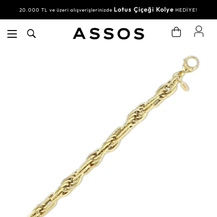
Lotus Çiçeği Kolye
20.000 TL ve üzeri alışverişlerinizde
HEDİYE!