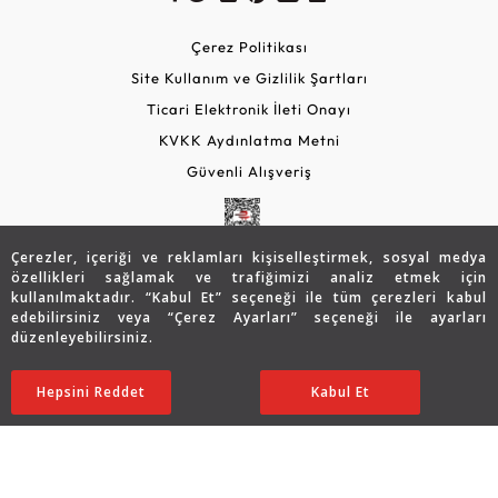
Çerez Politikası
Site Kullanım ve Gizlilik Şartları
Ticari Elektronik İleti Onayı
KVKK Aydınlatma Metni
Güvenli Alışveriş
Çerezler, içeriği ve reklamları kişiselleştirmek, sosyal medya
özellikleri sağlamak ve trafiğimizi analiz etmek için
kullanılmaktadır. “Kabul Et” seçeneği ile tüm çerezleri kabul
edebilirsiniz veya “Çerez Ayarları” seçeneği ile ayarları
düzenleyebilirsiniz.
© 2026 Assos Diamond
130.932
TL
Sepette %5 İndirim
SATIN ALIN
Hepsini Reddet
Ayarları Düzenle
Kabul Et
104.746
TL
99.509 TL
Copyright © 2026 Assos Pırlanta - Bu sitenin tüm hakları
saklıdır.