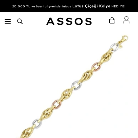
Lotus Çiçeği Kolye
20.000 TL ve üzeri alışverişlerinizde
HEDİYE!