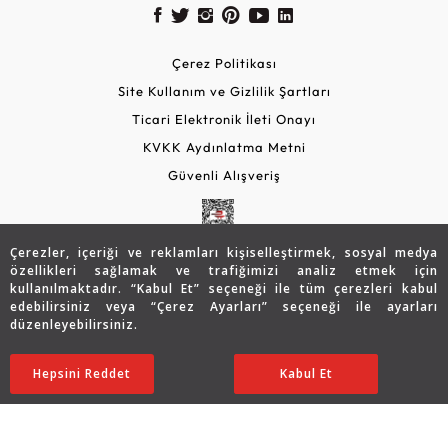
Çerez Politikası
Site Kullanım ve Gizlilik Şartları
Ticari Elektronik İleti Onayı
KVKK Aydınlatma Metni
Güvenli Alışveriş
Çerezler, içeriği ve reklamları kişiselleştirmek, sosyal medya
özellikleri sağlamak ve trafiğimizi analiz etmek için
kullanılmaktadır. “Kabul Et” seçeneği ile tüm çerezleri kabul
edebilirsiniz veya “Çerez Ayarları” seçeneği ile ayarları
düzenleyebilirsiniz.
© 2026 Assos Diamond
77.147
TL
Sepette %5 İndirim
SATIN ALIN
Hepsini Reddet
Ayarları Düzenle
Kabul Et
61.691
TL
58.606 TL
Copyright © 2026 Assos Pırlanta - Bu sitenin tüm hakları
saklıdır.