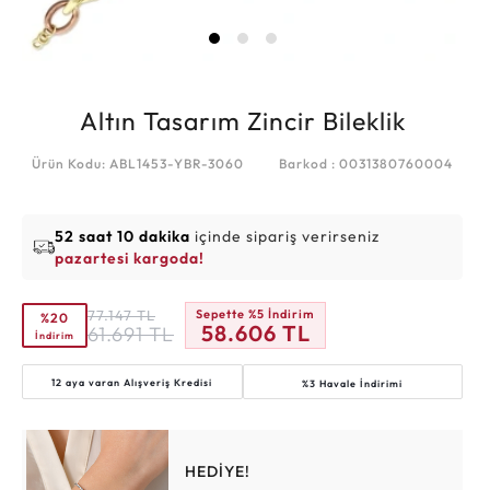
Altın Tasarım Zincir Bileklik
Ürün Kodu: ABL1453-YBR-3060
Barkod : 0031380760004
52 saat 10 dakika
içinde sipariş verirseniz
pazartesi kargoda!
77.147
TL
Sepette %5 İndirim
%20
58.606
TL
61.691
TL
İndirim
12 aya varan
Alışveriş Kredisi
%3 Havale İndirimi
HEDİYE!