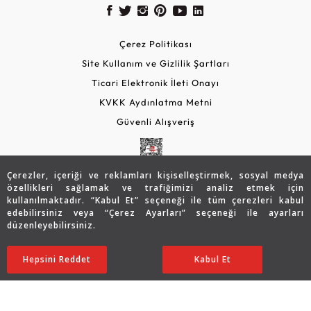
Çerez Politikası
Site Kullanım ve Gizlilik Şartları
Ticari Elektronik İleti Onayı
KVKK Aydınlatma Metni
Güvenli Alışveriş
Çerezler, içeriği ve reklamları kişiselleştirmek, sosyal medya
özellikleri sağlamak ve trafiğimizi analiz etmek için
kullanılmaktadır. “Kabul Et” seçeneği ile tüm çerezleri kabul
edebilirsiniz veya “Çerez Ayarları” seçeneği ile ayarları
düzenleyebilirsiniz.
© 2026 Assos Diamond
97.304
TL
Sepette %5 İndirim
SATIN ALIN
Hepsini Reddet
Ayarları Düzenle
Kabul Et
77.870
TL
73.977 TL
Copyright © 2026 Assos Pırlanta - Bu sitenin tüm hakları
saklıdır.