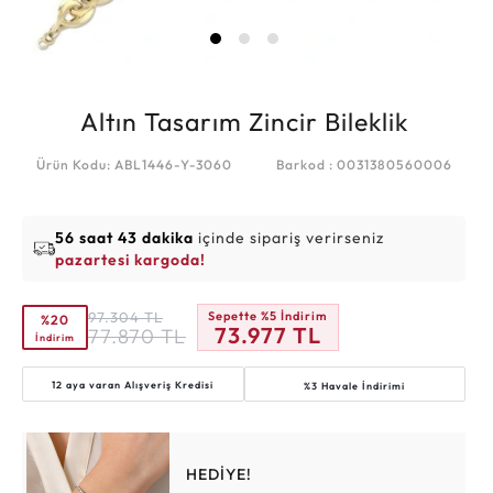
Altın Tasarım Zincir Bileklik
Ürün Kodu: ABL1446-Y-3060
Barkod : 0031380560006
56 saat 43 dakika
içinde sipariş verirseniz
pazartesi kargoda!
97.304
TL
Sepette %5 İndirim
%20
73.977
TL
77.870
TL
İndirim
12 aya varan
Alışveriş Kredisi
%3 Havale İndirimi
HEDİYE!