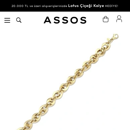
Lotus Çiçeği Kolye
20.000 TL ve üzeri alışverişlerinizde
HEDİYE!