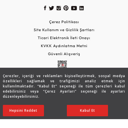
Çerez Politikası
Site Kullanım ve Gizlilik Şartları
Ticari Elektronik İleti Onayı
KVKK Aydınlatma Metni
Güvenli Alışveriş
Çerezler, içeriği ve reklamları kişiselleştirmek, sosyal medya
özellikleri sağlamak ve trafiğimizi analiz etmek için
kullanılmaktadır. “Kabul Et” seçeneği ile tüm çerezleri kabul
edebilirsiniz veya “Çerez Ayarları” seçeneği ile ayarları
düzenleyebilirsiniz.
© 2026 Assos Diamond
55.086
TL
SATIN ALIN
Hepsini Reddet
Ayarları Düzenle
Kabul Et
44.095
TL
Copyright © 2026 Assos Pırlanta - Bu sitenin tüm hakları
saklıdır.