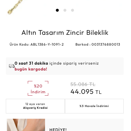
Altın Tasarım Zincir Bileklik
Ürün Kodu: ABL1386-Y-1091-2
Barkod : 0031376880013
0 saat 31 dakika
içinde sipariş verirseniz
bugün kargoda!
55.086
TL
%20
44.095
TL
İndirim
12 aya varan
%3 Havale İndirimi
Alışveriş Kredisi
HEDİYE!