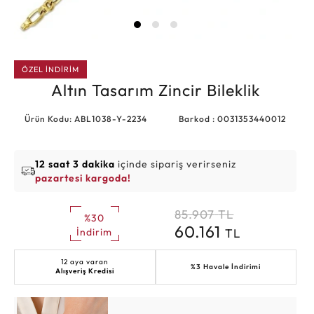
ÖZEL İNDİRİM
Altın Tasarım Zincir Bileklik
Ürün Kodu: ABL1038-Y-2234
Barkod : 0031353440012
12 saat 3 dakika
içinde sipariş verirseniz
pazartesi kargoda!
85.907
TL
%30
60.161
TL
İndirim
12 aya varan
%3 Havale İndirimi
Alışveriş Kredisi