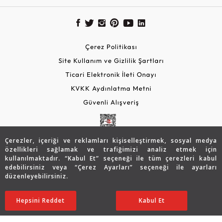
Çerez Politikası
Site Kullanım ve Gizlilik Şartları
Ticari Elektronik İleti Onayı
KVKK Aydınlatma Metni
Güvenli Alışveriş
Çerezler, içeriği ve reklamları kişiselleştirmek, sosyal medya
özellikleri sağlamak ve trafiğimizi analiz etmek için
kullanılmaktadır. “Kabul Et” seçeneği ile tüm çerezleri kabul
edebilirsiniz veya “Çerez Ayarları” seçeneği ile ayarları
düzenleyebilirsiniz.
© 2026 Assos Diamond
85.907
TL
SATIN ALIN
Hepsini Reddet
Ayarları Düzenle
Kabul Et
60.161
TL
Copyright © 2026 Assos Pırlanta - Bu sitenin tüm hakları