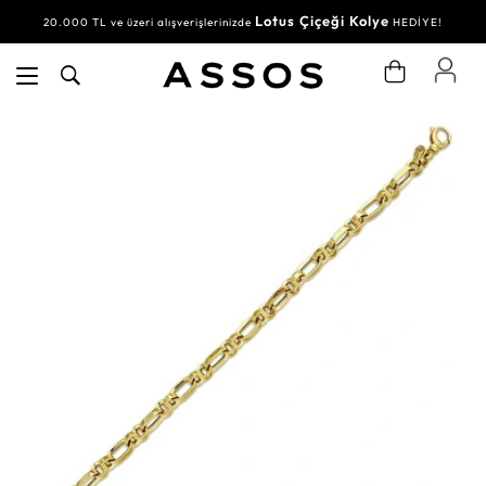
Lotus Çiçeği Kolye
20.000 TL ve üzeri alışverişlerinizde
HEDİYE!