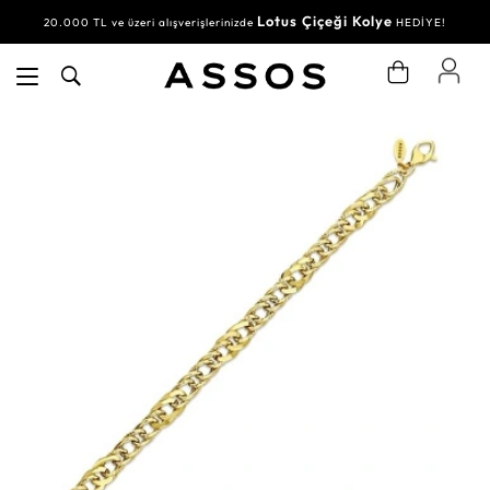
Lotus Çiçeği Kolye
20.000 TL ve üzeri alışverişlerinizde
HEDİYE!