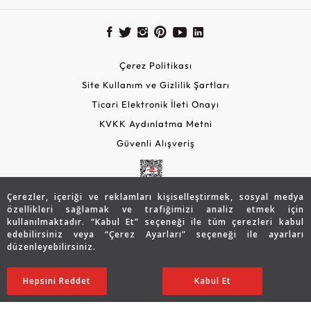
Çerez Politikası
Site Kullanım ve Gizlilik Şartları
Ticari Elektronik İleti Onayı
KVKK Aydınlatma Metni
Güvenli Alışveriş
Çerezler, içeriği ve reklamları kişiselleştirmek, sosyal medya
özellikleri sağlamak ve trafiğimizi analiz etmek için
kullanılmaktadır. “Kabul Et” seçeneği ile tüm çerezleri kabul
edebilirsiniz veya “Çerez Ayarları” seçeneği ile ayarları
düzenleyebilirsiniz.
© 2026 Assos Diamond
69.766
TL
SATIN ALIN
Hepsini Reddet
Ayarları Düzenle
Kabul Et
48.823
TL
Copyright © 2026 Assos Pırlanta - Bu sitenin tüm hakları