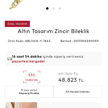
ÖZEL İNDİRİM
Altın Tasarım Zincir Bileklik
Ürün Kodu: ABL0415-Y-7863
Barkod : 0031306590059
16 saat 54 dakika
içinde sipariş verirseniz
pazartesi kargoda!
69.766
TL
%30
48.823
TL
İndirim
12 aya varan
%3 Havale İndirimi
Alışveriş Kredisi