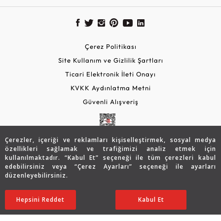
Çerez Politikası
Site Kullanım ve Gizlilik Şartları
Ticari Elektronik İleti Onayı
KVKK Aydınlatma Metni
Güvenli Alışveriş
Çerezler, içeriği ve reklamları kişiselleştirmek, sosyal medya
özellikleri sağlamak ve trafiğimizi analiz etmek için
kullanılmaktadır. “Kabul Et” seçeneği ile tüm çerezleri kabul
edebilirsiniz veya “Çerez Ayarları” seçeneği ile ayarları
düzenleyebilirsiniz.
© 2026 Assos Diamond
64.598
TL
SATIN ALIN
Hepsini Reddet
Ayarları Düzenle
Kabul Et
45.245
TL
Copyright © 2026 Assos Pırlanta - Bu sitenin tüm hakları