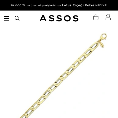
Lotus Çiçeği Kolye
20.000 TL ve üzeri alışverişlerinizde
HEDİYE!