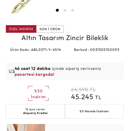
ÖZEL İNDİRİM
SON 1 ÜRÜN
Altın Tasarım Zincir Bileklik
Ürün Kodu: ABL0371-Y-4514
Barkod : 0031305150093
46 saat 12 dakika
içinde sipariş verirseniz
pazartesi kargoda!
64.598
TL
%30
45.245
TL
İndirim
12 aya varan
%3 Havale İndirimi
Alışveriş Kredisi