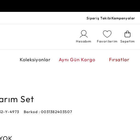
Sipariş Takibi
Kampanyalar
Hesabım
Favorilerim
Sepetim
r
Koleksiyonlar
Aynı Gün Kargo
Fırsatlar
sarım Set
32-Y-4973
Barkod : 0031382403507
 YOK