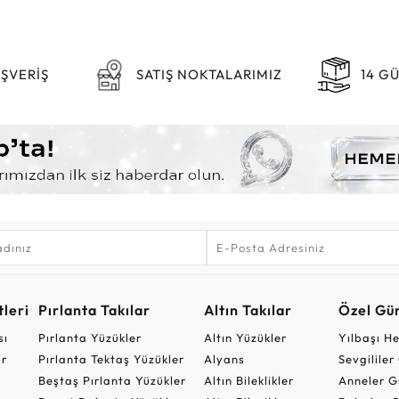
IŞVERİŞ
SATIŞ NOKTALARIMIZ
14 G
leri
Pırlanta Takılar
Altın Takılar
Özel Gü
sı
Pırlanta Yüzükler
Altın Yüzükler
Yılbaşı H
ar
Pırlanta Tektaş Yüzükler
Alyans
Sevgilile
Beştaş Pırlanta Yüzükler
Altın Bileklikler
Anneler G