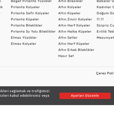
ı
Baget Pırlanta Yüzükler
Altın Bilezikler
Babalar G
ik
Pırlanta Kolyeler
Altın Kolyeler
Kadınlar 
t
Pırlanta Safir Kolyeler
Altın Küpeler
Doğum Gü
Pırlanta Küpeler
Altın Zincir Kolyeler
11.11
Pırlanta Bileklikler
Altın Harf Kolyeler
Sürpriz 
Pırlanta Su Yolu Bileklikler
Altın Halka Küpeler
Evlilik Tek
Elmas Yüzükler
Altın Setler
Mezuniyet
Elmas Kolyeler
Altın Harf Küpeler
Altın Erkek Bileklikler
Hasır Set
Çerez Poli
likleri sağlamak ve trafiğimizi
Copyright © 2026 Assos Pırlanta - Bu sitenin tüm hakları saklıdır.
ezleri kabul edebilirsiniz veya
Ayarları Düzenle