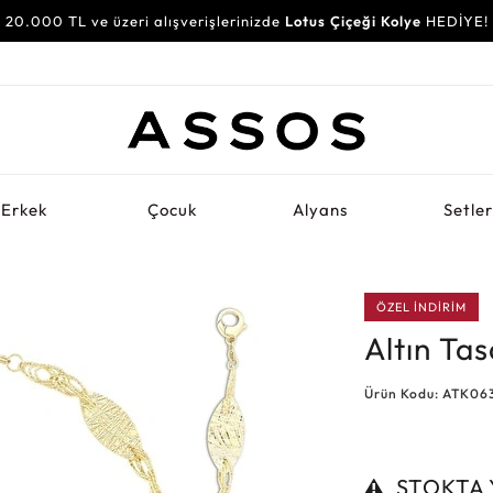
20.000 TL ve üzeri alışverişlerinizde
Lotus Çiçeği Kolye
HEDİYE!
Erkek
Çocuk
Alyans
Setle
ÖZEL İNDİRİM
Altın Ta
Ürün Kodu: ATK06
STOKTA