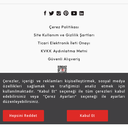
Çerez Politikası
Site Kullanım ve Gizlilik Şartları
Ticari Elektronik İleti Onayı
KVKK Aydınlatma Metni
Güvenli Alışveriş
Çerezler, içeriği ve reklamları kişiselleştirmek, sosyal medya
özellikleri sağlamak ve trafiğimizi analiz etmek için
kullanılmaktadır. “Kabul Et” seçeneği ile tüm çerezleri kabul
edebilirsiniz veya “Çerez Ayarları” seçeneği ile ayarları
düzenleyebilirsiniz.
© 2026 Assos Diamond
65.331
TL
SATIN ALIN
Hepsini Reddet
Ayarları Düzenle
Kabul Et
45.751
TL
Copyright © 2026 Assos Pırlanta - Bu sitenin tüm hakları