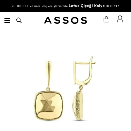
Lotus Çiçeği Kolye
20.000 TL ve üzeri alışverişlerinizde
HEDİYE!