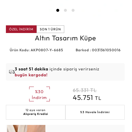
ÖZEL İNDİRİM
SON 1 ÜRÜN
Altın Tasarım Küpe
Ürün Kodu: AKP0807-Y-6685
Barkod : 0031361050016
3 saat 51 dakika
içinde sipariş verirseniz
bugün kargoda!
65.331
TL
%30
45.751
TL
İndirim
12 aya varan
%3 Havale İndirimi
Alışveriş Kredisi