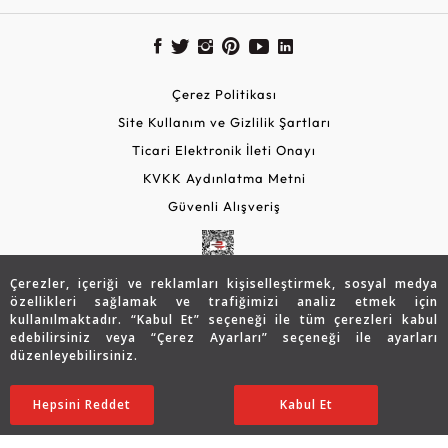
Çerez Politikası
Site Kullanım ve Gizlilik Şartları
Ticari Elektronik İleti Onayı
KVKK Aydınlatma Metni
Güvenli Alışveriş
Çerezler, içeriği ve reklamları kişiselleştirmek, sosyal medya
özellikleri sağlamak ve trafiğimizi analiz etmek için
kullanılmaktadır. “Kabul Et” seçeneği ile tüm çerezleri kabul
edebilirsiniz veya “Çerez Ayarları” seçeneği ile ayarları
düzenleyebilirsiniz.
© 2026 Assos Diamond
78.170
TL
SATIN ALIN
Hepsini Reddet
Ayarları Düzenle
Kabul Et
54.692
TL
Copyright © 2026 Assos Pırlanta - Bu sitenin tüm hakları