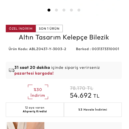
ÖZEL İNDİRİM
SON 1 ÜRÜN
Altın Tasarım Kelepçe Bilezik
Ürün Kodu: ABLZ0437-Y-3003-2
Barkod : 0031373310001
31 saat 20 dakika
içinde sipariş verirseniz
pazartesi kargoda!
78.170
TL
%30
54.692
TL
İndirim
12 aya varan
%3 Havale İndirimi
Alışveriş Kredisi