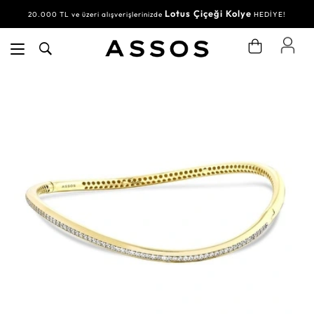
Lotus Çiçeği Kolye
20.000 TL ve üzeri alışverişlerinizde
HEDİYE!