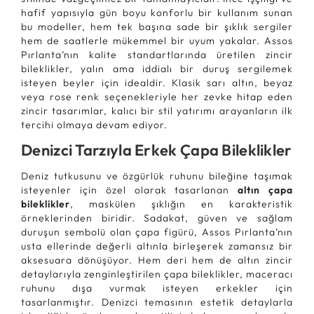
hafif yapısıyla gün boyu konforlu bir kullanım sunan
bu modeller, hem tek başına sade bir şıklık sergiler
hem de saatlerle mükemmel bir uyum yakalar. Assos
Pırlanta’nın kalite standartlarında üretilen zincir
bileklikler, yalın ama iddialı bir duruş sergilemek
isteyen beyler için idealdir. Klasik sarı altın, beyaz
veya rose renk seçenekleriyle her zevke hitap eden
zincir tasarımlar, kalıcı bir stil yatırımı arayanların ilk
tercihi olmaya devam ediyor.
Denizci Tarzıyla Erkek Çapa Bileklikler
Deniz tutkusunu ve özgürlük ruhunu bileğine taşımak
isteyenler için özel olarak tasarlanan
altın çapa
bileklikler
, maskülen şıklığın en karakteristik
örneklerinden biridir. Sadakat, güven ve sağlam
duruşun sembolü olan çapa figürü, Assos Pırlanta’nın
usta ellerinde değerli altınla birleşerek zamansız bir
aksesuara dönüşüyor. Hem deri hem de altın zincir
detaylarıyla zenginleştirilen çapa bileklikler, maceracı
ruhunu dışa vurmak isteyen erkekler için
tasarlanmıştır. Denizci temasının estetik detaylarla