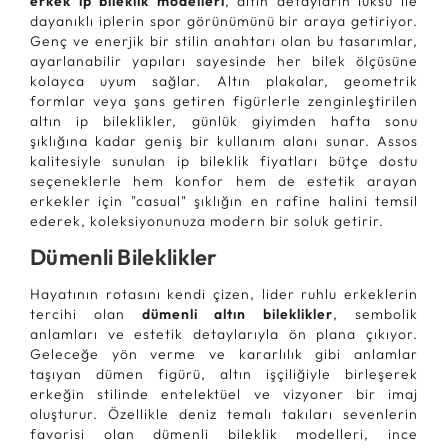
erkek ip bileklik modelleri
, altın detayların lüksü ile
dayanıklı iplerin spor görünümünü bir araya getiriyor.
Genç ve enerjik bir stilin anahtarı olan bu tasarımlar,
ayarlanabilir yapıları sayesinde her bilek ölçüsüne
kolayca uyum sağlar. Altın plakalar, geometrik
formlar veya şans getiren figürlerle zenginleştirilen
altın ip bileklikler, günlük giyimden hafta sonu
şıklığına kadar geniş bir kullanım alanı sunar. Assos
kalitesiyle sunulan ip bileklik fiyatları bütçe dostu
seçeneklerle hem konfor hem de estetik arayan
erkekler için "casual" şıklığın en rafine halini temsil
ederek, koleksiyonunuza modern bir soluk getirir.
Dümenli Bileklikler
Hayatının rotasını kendi çizen, lider ruhlu erkeklerin
tercihi olan
dümenli altın bileklikler
, sembolik
anlamları ve estetik detaylarıyla ön plana çıkıyor.
Geleceğe yön verme ve kararlılık gibi anlamlar
taşıyan dümen figürü, altın işçiliğiyle birleşerek
erkeğin stilinde entelektüel ve vizyoner bir imaj
oluşturur. Özellikle deniz temalı takıları sevenlerin
favorisi olan dümenli bileklik modelleri, ince