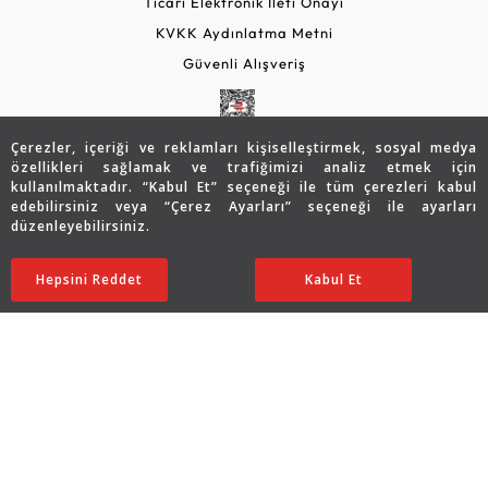
Ticari Elektronik İleti Onayı
KVKK Aydınlatma Metni
Güvenli Alışveriş
Çerezler, içeriği ve reklamları kişiselleştirmek, sosyal medya
özellikleri sağlamak ve trafiğimizi analiz etmek için
kullanılmaktadır. “Kabul Et” seçeneği ile tüm çerezleri kabul
edebilirsiniz veya “Çerez Ayarları” seçeneği ile ayarları
düzenleyebilirsiniz.
© 2026 Assos Diamond
Hepsini Reddet
Ayarları Düzenle
Kabul Et
Copyright © 2026 Assos Pırlanta - Bu sitenin tüm hakları
saklıdır.