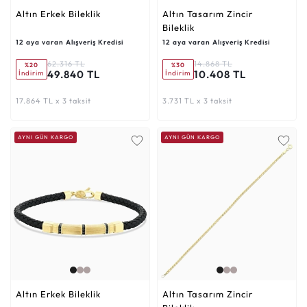
Altın Erkek Bileklik
Altın Tasarım Zincir
Bileklik
12 aya varan Alışveriş Kredisi
12 aya varan Alışveriş Kredisi
62.316 TL
14.868 TL
%20
%30
49.840 TL
10.408 TL
İndirim
İndirim
17.864 TL x 3 taksit
3.731 TL x 3 taksit
AYNI GÜN KARGO
AYNI GÜN KARGO
Altın Erkek Bileklik
Altın Tasarım Zincir