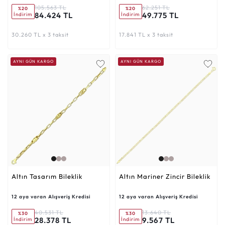
105.563 TL
62.251 TL
%20
%20
84.424 TL
49.775 TL
İndirim
İndirim
30.260 TL x 3 taksit
17.841 TL x 3 taksit
AYNI GÜN KARGO
AYNI GÜN KARGO
Altın Tasarım Bileklik
Altın Mariner Zincir Bileklik
12 aya varan Alışveriş Kredisi
12 aya varan Alışveriş Kredisi
40.531 TL
13.640 TL
%30
%30
28.378 TL
9.567 TL
İndirim
İndirim