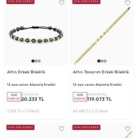
AYNI GÜN KARGO
AYNI GÜN KARGO
Altın Erkek Bileklik
Altın Tasarım Erkek Bileklik
12 aya varan Alışveriş Kredisi
12 aya varan Alışveriş Kredisi
25.276 TL
148.809 TL
%20
%20
20.233 TL
119.073 TL
İndirim
İndirim
7.252 TL x 3 taksit
42.680 TL x 3 taksit
AYNI GÜN KARGO
AYNI GÜN KARGO