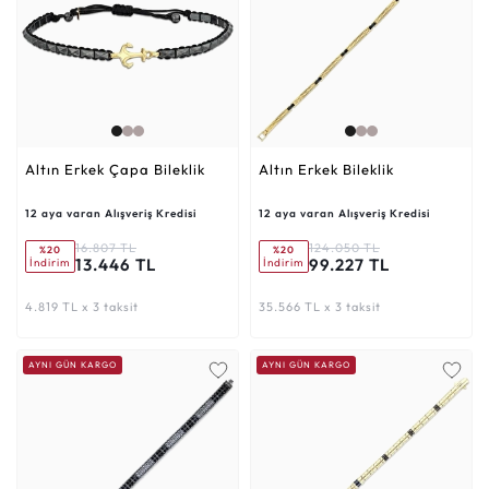
Altın Erkek Çapa Bileklik
Altın Erkek Bileklik
12 aya varan Alışveriş Kredisi
12 aya varan Alışveriş Kredisi
16.807 TL
124.050 TL
%20
%20
13.446 TL
99.227 TL
İndirim
İndirim
4.819 TL x 3 taksit
35.566 TL x 3 taksit
AYNI GÜN KARGO
AYNI GÜN KARGO