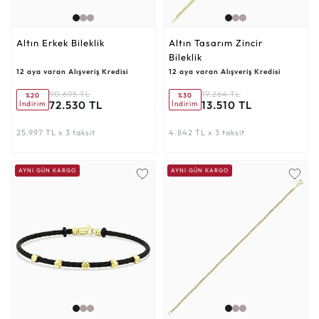
Altın Erkek Bileklik
Altın Tasarım Zincir
Bileklik
12 aya varan Alışveriş Kredisi
12 aya varan Alışveriş Kredisi
90.695 TL
19.264 TL
%20
%30
72.530 TL
13.510 TL
İndirim
İndirim
25.997 TL x 3 taksit
4.842 TL x 3 taksit
AYNI GÜN KARGO
AYNI GÜN KARGO