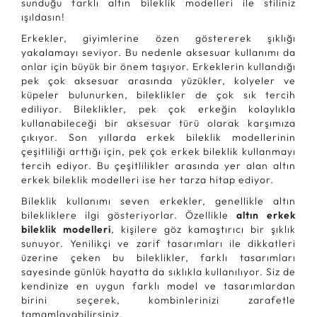
sunduğu farklı altın bileklik modelleri ile stiliniz
ışıldasın!
Erkekler, giyimlerine özen göstererek şıklığı
yakalamayı seviyor. Bu nedenle aksesuar kullanımı da
onlar için büyük bir önem taşıyor. Erkeklerin kullandığı
pek çok aksesuar arasında yüzükler, kolyeler ve
küpeler bulunurken, bileklikler de çok sık tercih
ediliyor. Bileklikler, pek çok erkeğin kolaylıkla
kullanabileceği bir aksesuar türü olarak karşımıza
çıkıyor. Son yıllarda erkek bileklik modellerinin
çeşitliliği arttığı için, pek çok erkek bileklik kullanmayı
tercih ediyor. Bu çeşitlilikler arasında yer alan altın
erkek bileklik modelleri ise her tarza hitap ediyor.
Bileklik kullanımı seven erkekler, genellikle altın
bilekliklere ilgi gösteriyorlar. Özellikle
altın erkek
bileklik modelleri
, kişilere göz kamaştırıcı bir şıklık
sunuyor. Yenilikçi ve zarif tasarımları ile dikkatleri
üzerine çeken bu bileklikler, farklı tasarımları
sayesinde günlük hayatta da sıklıkla kullanılıyor. Siz de
kendinize en uygun farklı model ve tasarımlardan
birini seçerek, kombinlerinizi zarafetle
tamamlayabilirsiniz.