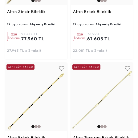
Altın Zincir Bileklik
Altın Erkek Bileklik
12 aya varan Alışveriş Kredisi
12 aya varan Alışveriş Kredisi
97.417 TL
76.990 TL
%20
%20
77.960 TL
61.605 TL
İndirim
İndirim
27.943 TL x 3 taksit
22.081 TL x 3 taksit
AYNI GÜN KARGO
AYNI GÜN KARGO
Altın Erkek Bileklik
Altın Tasarım Erkek Bileklik