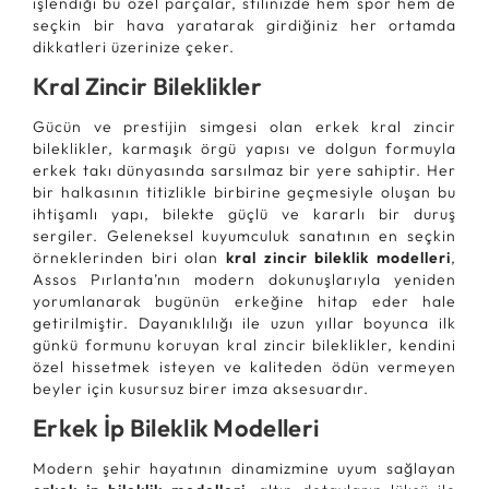
işlendiği bu özel parçalar, stilinizde hem spor hem de
seçkin bir hava yaratarak girdiğiniz her ortamda
dikkatleri üzerinize çeker.
Kral Zincir Bileklikler
Gücün ve prestijin simgesi olan erkek kral zincir
bileklikler, karmaşık örgü yapısı ve dolgun formuyla
erkek takı dünyasında sarsılmaz bir yere sahiptir. Her
bir halkasının titizlikle birbirine geçmesiyle oluşan bu
ihtişamlı yapı, bilekte güçlü ve kararlı bir duruş
sergiler. Geleneksel kuyumculuk sanatının en seçkin
örneklerinden biri olan
kral zincir bileklik modelleri
,
Assos Pırlanta’nın modern dokunuşlarıyla yeniden
yorumlanarak bugünün erkeğine hitap eder hale
getirilmiştir. Dayanıklılığı ile uzun yıllar boyunca ilk
günkü formunu koruyan kral zincir bileklikler, kendini
özel hissetmek isteyen ve kaliteden ödün vermeyen
beyler için kusursuz birer imza aksesuardır.
Erkek İp Bileklik Modelleri
Modern şehir hayatının dinamizmine uyum sağlayan