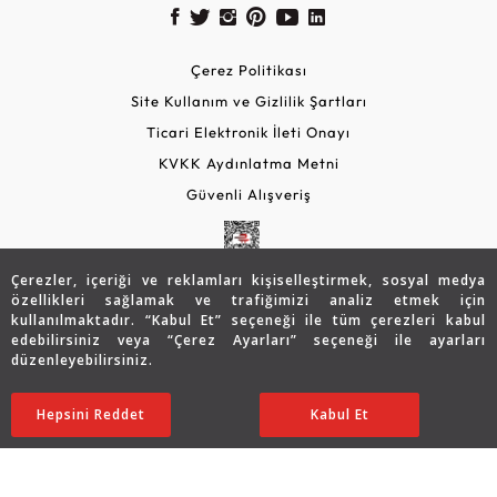
Çerez Politikası
Site Kullanım ve Gizlilik Şartları
Ticari Elektronik İleti Onayı
KVKK Aydınlatma Metni
Güvenli Alışveriş
Çerezler, içeriği ve reklamları kişiselleştirmek, sosyal medya
özellikleri sağlamak ve trafiğimizi analiz etmek için
kullanılmaktadır. “Kabul Et” seçeneği ile tüm çerezleri kabul
edebilirsiniz veya “Çerez Ayarları” seçeneği ile ayarları
düzenleyebilirsiniz.
© 2026 Assos Diamond
52.431
TL
Sepette %5 İndirim
SATIN ALIN
Hepsini Reddet
Ayarları Düzenle
Kabul Et
41.971
TL
39.872 TL
Copyright © 2026 Assos Pırlanta - Bu sitenin tüm hakları
saklıdır.