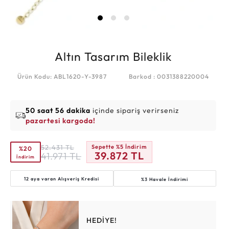
Altın Tasarım Bileklik
Ürün Kodu: ABL1620-Y-3987
Barkod : 0031388220004
50 saat 56 dakika
içinde sipariş verirseniz
pazartesi kargoda!
52.431
TL
Sepette %5 İndirim
%20
39.872
TL
41.971
TL
İndirim
12 aya varan
Alışveriş Kredisi
%3 Havale İndirimi
HEDİYE!