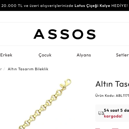
20.000 TL ve üzeri alışverişlerinizde
Lotus Çiçeği Kolye
HEDİYE!
Erkek
Çocuk
Alyans
Setle
er
Altın Tasarım Bileklik
Altın Tas
Ürün Kodu: ABL117
54 saat 5 d
kargoda!