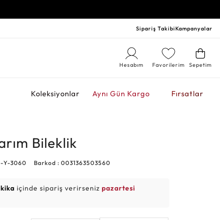
Sipariş Takibi
Kampanyalar
Hesabım
Favorilerim
Sepetim
r
Koleksiyonlar
Aynı Gün Kargo
Fırsatlar
arım Bileklik
1-Y-3060
Barkod : 0031363503560
akika
içinde sipariş verirseniz
pazartesi