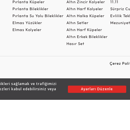
Pırlanta Küpeler
Altın Zincir Kolyeler
11.11
Pırlanta Bileklikler
Altın Harf Kolyeler
Sürpriz 
Pırlanta Su Yolu Bileklikler
Altın Halka Küpeler
Evlilik Tek
Elmas Yüzükler
Altın Setler
Mezuniyet
Elmas Kolyeler
Altın Harf Küpeler
Altın Erkek Bileklikler
Hasır Set
Çerez Poli
likleri sağlamak ve trafiğimizi
Copyright © 2026 Assos Pırlanta - Bu sitenin tüm hakları saklıdır.
ezleri kabul edebilirsiniz veya
Ayarları Düzenle