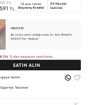
205
TL
%3 Havale
12 aya varan
Altın Hasır Setler
Elmas Bilezikler
Altın Tesbihler
Violet
Burç
.591
Alışveriş Kredisi
İndirimi
TL
HEDİYE!
Bu ürünü satın aldığınızda Su Yolu Bileklik
ASSOS’tan Hediye!
18.134
TL'den başlayan taksitlerle..
SATIN ALIN
argoya teslim
 Sigortalı Teslimat