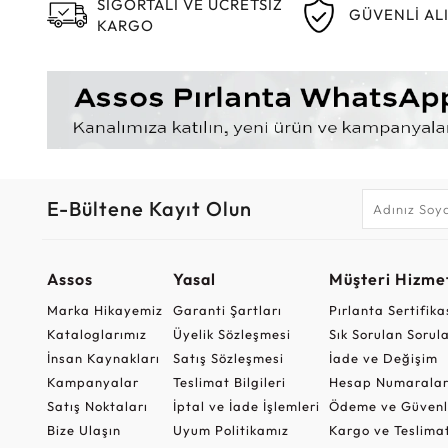
SİGORTALI VE ÜCRETSİZ
GÜVENLİ AL
KARGO
E-Bültene Kayıt Olun
Assos
Yasal
Müşteri Hizmet
Marka Hikayemiz
Garanti Şartları
Pırlanta Sertifika
Kataloglarımız
Üyelik Sözleşmesi
Sık Sorulan Sorul
İnsan Kaynakları
Satış Sözleşmesi
İade ve Değişim
Kampanyalar
Teslimat Bilgileri
Hesap Numaralar
Satış Noktaları
İptal ve İade İşlemleri
Ödeme ve Güvenl
Bize Ulaşın
Uyum Politikamız
Kargo ve Teslima