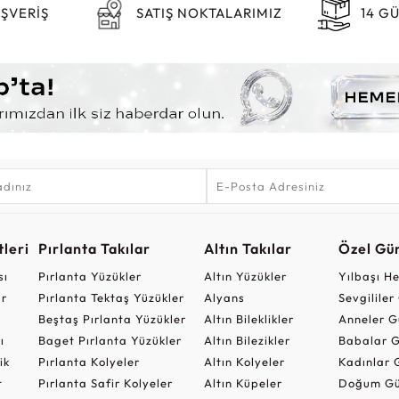
IŞVERİŞ
SATIŞ NOKTALARIMIZ
14 G
leri
Pırlanta Takılar
Altın Takılar
Özel Gü
sı
Pırlanta Yüzükler
Altın Yüzükler
Yılbaşı H
ar
Pırlanta Tektaş Yüzükler
Alyans
Sevgilile
Beştaş Pırlanta Yüzükler
Altın Bileklikler
Anneler G
ı
Baget Pırlanta Yüzükler
Altın Bilezikler
Babalar G
ik
Pırlanta Kolyeler
Altın Kolyeler
Kadınlar 
t
Pırlanta Safir Kolyeler
Altın Küpeler
Doğum Gü