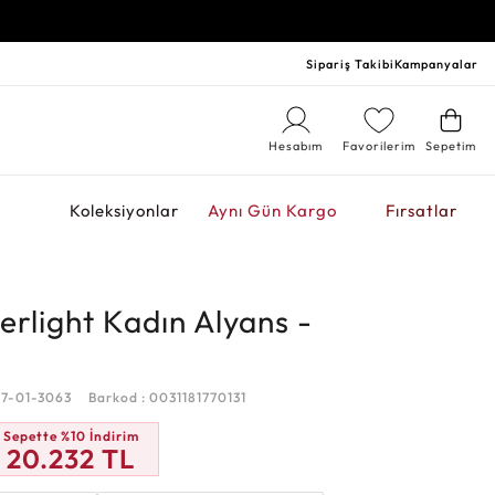
Sipariş Takibi
Kampanyalar
Hesabım
Favorilerim
Sepetim
r
Koleksiyonlar
Aynı Gün Kargo
Fırsatlar
erlight Kadın Alyans -
07-01-3063
Barkod : 0031181770131
Sepette %10 İndirim
20.232
TL