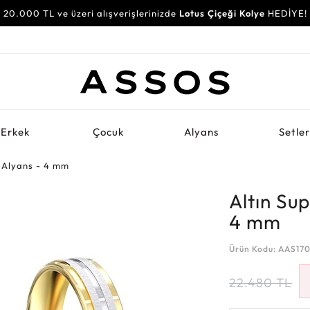
20.000 TL ve üzeri alışverişlerinizde
Lotus Çiçeği Kolye
HEDİYE!
Erkek
Çocuk
Alyans
Setle
n Alyans - 4 mm
Altın Sup
4 mm
Ürün Kodu: AAS17
22.480
TL