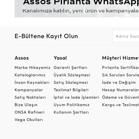
E-Bültene Kayıt Olun
Assos
Yasal
Müşteri Hizmet
Marka Hikayemiz
Garanti Şartları
Pırlanta Sertifika
Kataloglarımız
Üyelik Sözleşmesi
Sık Sorulan Sorul
İnsan Kaynakları
Satış Sözleşmesi
İade ve Değişim
Kampanyalar
Teslimat Bilgileri
Hesap Numaralar
Satış Noktaları
İptal ve İade İşlemleri
Ödeme ve Güvenl
Bize Ulaşın
Uyum Politikamız
Kargo ve Teslima
ONSA Rafineri
Kullanım Şartları
Vega Okulları