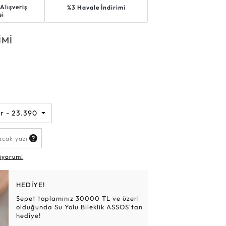
Alışveriş
%3 Havale İndirimi
Altın Hasır Setler
Elmas Bilezikler
Altın Tesbihler
Violet
Burç
si
İMİ
k
n
gr - 23.390 TL
iyorum!
HEDİYE!
Sepet toplamınız 30000 TL ve üzeri
olduğunda Su Yolu Bileklik ASSOS'tan
hediye!