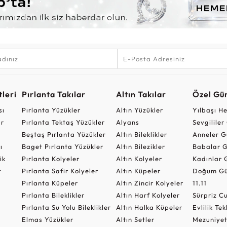
leri
Pırlanta Takılar
Altın Takılar
Özel Gü
sı
Pırlanta Yüzükler
Altın Yüzükler
Yılbaşı H
ar
Pırlanta Tektaş Yüzükler
Alyans
Sevgilile
Beştaş Pırlanta Yüzükler
Altın Bileklikler
Anneler G
ı
Baget Pırlanta Yüzükler
Altın Bilezikler
Babalar G
ik
Pırlanta Kolyeler
Altın Kolyeler
Kadınlar 
t
Pırlanta Safir Kolyeler
Altın Küpeler
Doğum Gü
Pırlanta Küpeler
Altın Zincir Kolyeler
11.11
Pırlanta Bileklikler
Altın Harf Kolyeler
Sürpriz 
Pırlanta Su Yolu Bileklikler
Altın Halka Küpeler
Evlilik Tek
Elmas Yüzükler
Altın Setler
Mezuniyet