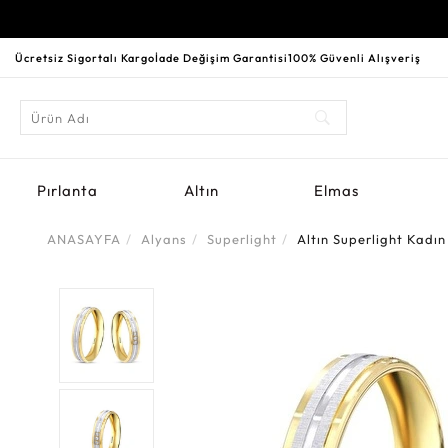
Ücretsiz Sigortalı Kargo
İade Değişim Garantisi
100% Güvenli Alışveriş
Pırlanta
Altın
Elmas
ANASAYFA
Alyans
Superlight
Altın Superlight Kadı