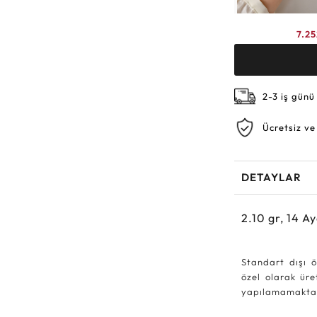
7.2
2-3 iş günü
Ücretsiz ve
DETAYLAR
2.10
gr,
14
Ay
Standart dışı ö
özel olarak ür
yapılamamakta