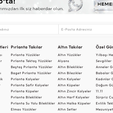
leri
Pırlanta Takılar
Altın Takılar
Özel Gü
sı
Pırlanta Yüzükler
Altın Yüzükler
Yılbaşı H
ar
Pırlanta Tektaş Yüzükler
Alyans
Sevgilile
Beştaş Pırlanta Yüzükler
Altın Bileklikler
Anneler G
ı
Baget Pırlanta Yüzükler
Altın Bilezikler
Babalar G
ik
Pırlanta Kolyeler
Altın Kolyeler
Kadınlar 
t
Pırlanta Safir Kolyeler
Altın Küpeler
Doğum Gü
Pırlanta Küpeler
Altın Zincir Kolyeler
11.11
Pırlanta Bileklikler
Altın Harf Kolyeler
Sürpriz 
Pırlanta Su Yolu Bileklikler
Altın Halka Küpeler
Evlilik Tek
Elmas Yüzükler
Altın Setler
Mezuniyet