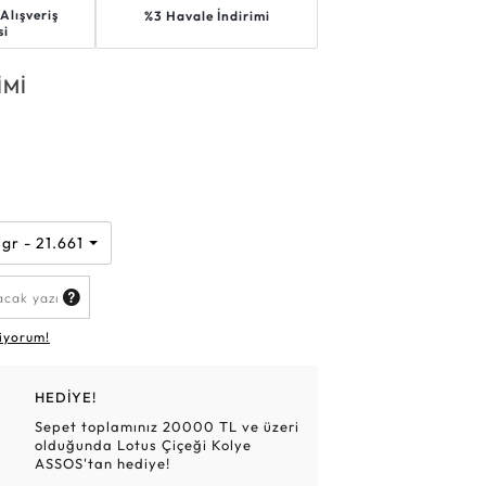
Alışveriş
%3 Havale İndirimi
Altın Hasır Setler
Elmas Bilezikler
Altın Tesbihler
Violet
Burç
si
İMİ
k
n
 gr - 21.661 TL
iyorum!
HEDİYE!
Sepet toplamınız 20000 TL ve üzeri
olduğunda Lotus Çiçeği Kolye
ASSOS'tan hediye!