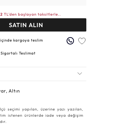
42
TL'den başlayan taksitlerle..
SATIN ALIN
 içinde kargoya teslim
 Sigortalı Teslimat
ar, Altın
lçü seçimi yapılan, üzerine yazı yazılan,
etim istenen ürünlerde iade veya değişim
dır.