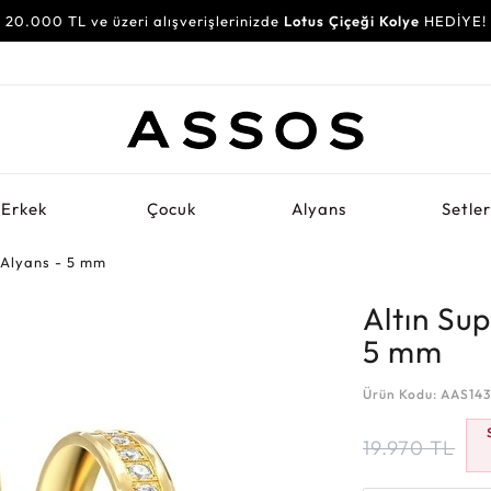
20.000 TL ve üzeri alışverişlerinizde
Lotus Çiçeği Kolye
HEDİYE!
Erkek
Çocuk
Alyans
Setle
k Alyans - 5 mm
Altın Sup
5 mm
Ürün Kodu: AAS14
19.970
TL