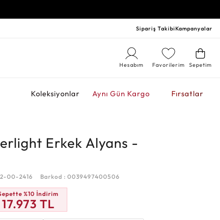
Sipariş Takibi
Kampanyalar
Hesabım
Favorilerim
Sepetim
r
Koleksiyonlar
Aynı Gün Kargo
Fırsatlar
erlight Erkek Alyans -
32-00-2416
Barkod : 0039497400506
Sepette %10 İndirim
17.973
TL