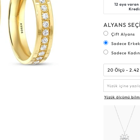
12 aya varan
Altın Çocuk Kelepçeler
Beyaz Altın Alyanslar
Altın Erkek Zincirler
Altın Su Yolu Setler
Elmas Küpeler
Figura
Altın Bebek Yaka İğnesi
Altın Erkek Bileklikler
Çift Alyans Modelleri
Elmas Bileklikler
Altın Setler
Hiss
Kredi
ALYANS SEÇ
Çift Alyans
Sadece Erke
Sadece Kadı
20 Ölçü - 2.42
Yüzük ölçümü bilm