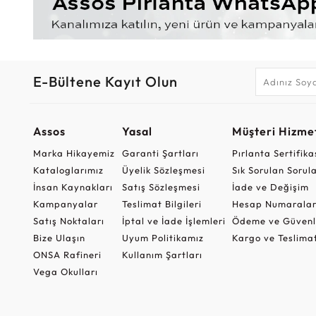
E-Bültene Kayıt Olun
Assos
Yasal
Müşteri Hizmet
Marka Hikayemiz
Garanti Şartları
Pırlanta Sertifika
Kataloglarımız
Üyelik Sözleşmesi
Sık Sorulan Sorul
İnsan Kaynakları
Satış Sözleşmesi
İade ve Değişim
Kampanyalar
Teslimat Bilgileri
Hesap Numaralar
Satış Noktaları
İptal ve İade İşlemleri
Ödeme ve Güvenl
Bize Ulaşın
Uyum Politikamız
Kargo ve Teslima
ONSA Rafineri
Kullanım Şartları
Vega Okulları