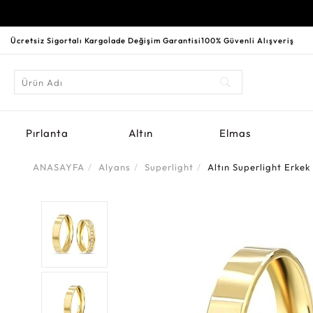
Ücretsiz Sigortalı Kargo
İade Değişim Garantisi
100% Güvenli Alışveriş
Pırlanta
Altın
Elmas
ANASAYFA
Alyans
Superlight
Altın Superlight Erke