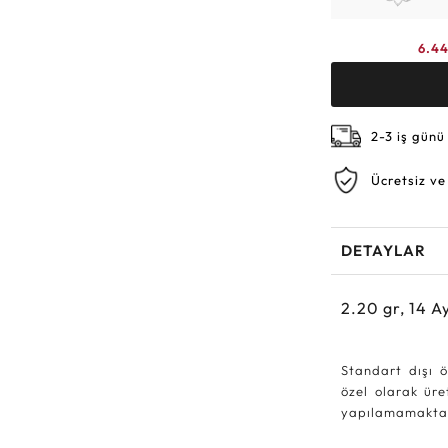
6.4
2-3 iş günü
Ücretsiz ve
DETAYLAR
2.20
gr,
14
Ay
Standart dışı ö
özel olarak ür
yapılamamakta