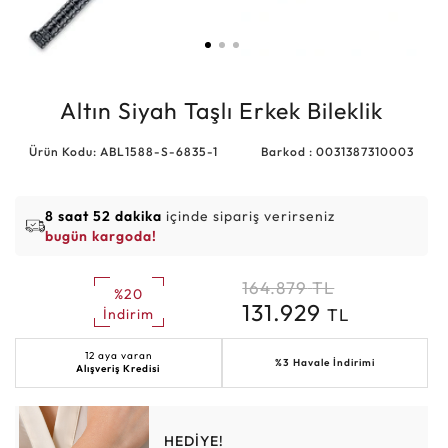
Altın Siyah Taşlı Erkek Bileklik
Ürün Kodu: ABL1588-S-6835-1
Barkod : 0031387310003
8 saat 52 dakika
içinde sipariş verirseniz
bugün kargoda!
164.879
TL
%20
131.929
TL
İndirim
12 aya varan
%3 Havale İndirimi
Alışveriş Kredisi
HEDİYE!