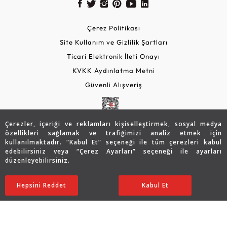
Çerez Politikası
Site Kullanım ve Gizlilik Şartları
Ticari Elektronik İleti Onayı
KVKK Aydınlatma Metni
Güvenli Alışveriş
Çerezler, içeriği ve reklamları kişiselleştirmek, sosyal medya
özellikleri sağlamak ve trafiğimizi analiz etmek için
kullanılmaktadır. “Kabul Et” seçeneği ile tüm çerezleri kabul
edebilirsiniz veya “Çerez Ayarları” seçeneği ile ayarları
düzenleyebilirsiniz.
© 2026 Assos Diamond
164.879
TL
SATIN ALIN
Hepsini Reddet
Ayarları Düzenle
Kabul Et
131.929
TL
Copyright © 2026 Assos Pırlanta - Bu sitenin tüm hakları
saklıdır.