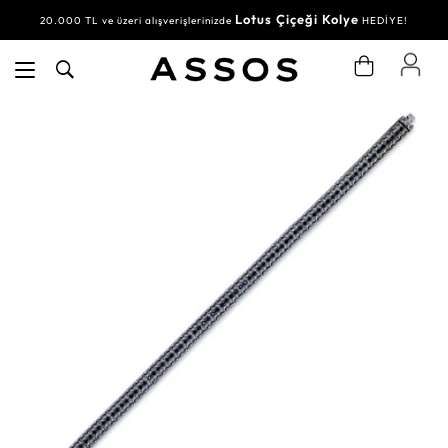
Lotus Çiçeği Kolye
20.000 TL ve üzeri alışverişlerinizde
HEDİYE!