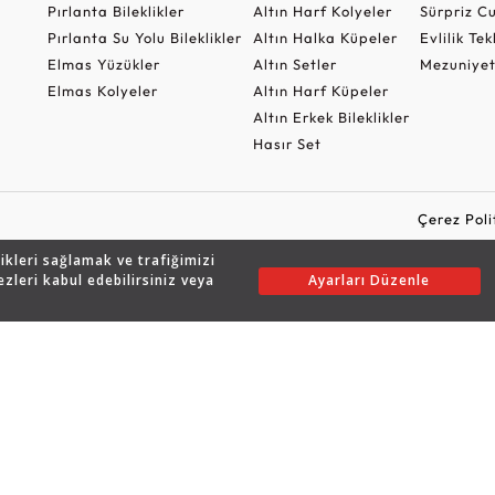
Pırlanta Bileklikler
Altın Harf Kolyeler
Sürpriz 
Pırlanta Su Yolu Bileklikler
Altın Halka Küpeler
Evlilik Tek
Elmas Yüzükler
Altın Setler
Mezuniyet
Elmas Kolyeler
Altın Harf Küpeler
Altın Erkek Bileklikler
Hasır Set
Çerez Poli
likleri sağlamak ve trafiğimizi
ezleri kabul edebilirsiniz veya
Ayarları Düzenle
Copyright © 2026 Assos Pırlanta - Bu sitenin tüm hakları saklıdır.