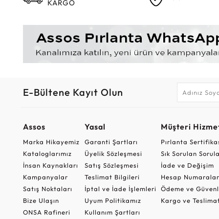
KARGO
E-Bültene Kayıt Olun
Assos
Yasal
Müşteri Hizmet
Marka Hikayemiz
Garanti Şartları
Pırlanta Sertifika
Kataloglarımız
Üyelik Sözleşmesi
Sık Sorulan Sorul
İnsan Kaynakları
Satış Sözleşmesi
İade ve Değişim
Kampanyalar
Teslimat Bilgileri
Hesap Numaralar
Satış Noktaları
İptal ve İade İşlemleri
Ödeme ve Güvenl
Bize Ulaşın
Uyum Politikamız
Kargo ve Teslima
ONSA Rafineri
Kullanım Şartları