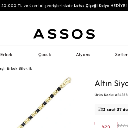
20.000 TL ve üzeri alışverişlerinizde
Lotus Çiçeği Kolye
HEDİYE!
Erkek
Çocuk
Alyans
Setle
şlı Erkek Bileklik
Altın Siy
Ürün Kodu: ABL15
3 saat 37 d
127.
%20