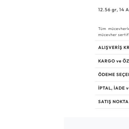
12.56
gr,
14
A
Tüm mücevherle
mücevher sertifi
ALIŞVERİŞ K
KARGO ve ÖZ
ÖDEME SEÇE
İPTAL, İADE 
SATIŞ NOKTA