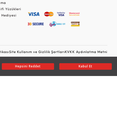
Cuma
lifi Yüzükleri
 Hediyesi
tikası
Site Kullanım ve Gizlilik Şartları
KVKK Aydınlatma Metni
Ticari Elektronik İleti Onayı
Güvenli Alışveriş
Hepsini Reddet
Kabul Et