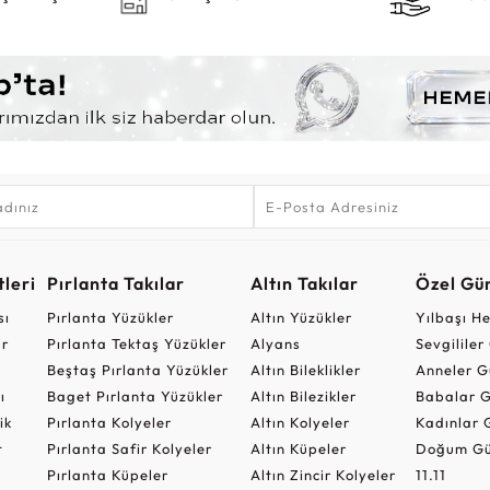
leri
Pırlanta Takılar
Altın Takılar
Özel Gü
sı
Pırlanta Yüzükler
Altın Yüzükler
Yılbaşı H
ar
Pırlanta Tektaş Yüzükler
Alyans
Sevgilile
Beştaş Pırlanta Yüzükler
Altın Bileklikler
Anneler G
ı
Baget Pırlanta Yüzükler
Altın Bilezikler
Babalar G
ik
Pırlanta Kolyeler
Altın Kolyeler
Kadınlar 
t
Pırlanta Safir Kolyeler
Altın Küpeler
Doğum Gü
Pırlanta Küpeler
Altın Zincir Kolyeler
11.11