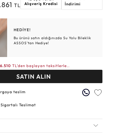
.861
Alışveriş Kredisi
İndirimi
TL
Altın Hasır Setler
Elmas Bilezikler
Altın Tesbihler
Violet
Burç
HEDİYE!
Bu ürünü satın aldığınızda Su Yolu Bileklik
ASSOS’tan Hediye!
6.510
TL'den başlayan taksitlerle..
SATIN ALIN
argoya teslim
 Sigortalı Teslimat