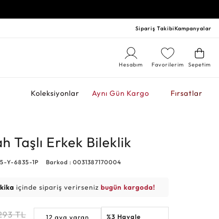
Sipariş Takibi
Kampanyalar
Hesabım
Favorilerim
Sepetim
r
Koleksiyonlar
Aynı Gün Kargo
Fırsatlar
ah Taşlı Erkek Bileklik
85-Y-6835-1P
Barkod : 0031387170004
akika
içinde sipariş verirseniz
bugün kargoda!
293
TL
%3 Havale
12 aya varan