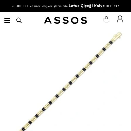
Lotus Çiçeği Kolye
20.000 TL ve üzeri alışverişlerinizde
HEDİYE!