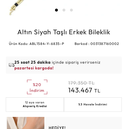
Altın Siyah Taşlı Erkek Bileklik
Ürün Kodu: ABL1584-Y-6835-P
Barkod : 0031387160002
25 saat 25 dakika
içinde sipariş verirseniz
pazartesi kargoda!
179.350
TL
%20
143.467
TL
İndirim
12 aya varan
%3 Havale İndirimi
Alışveriş Kredisi
HEDİYE!