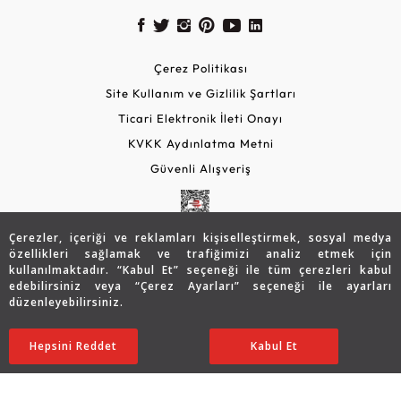
Çerez Politikası
Site Kullanım ve Gizlilik Şartları
Ticari Elektronik İleti Onayı
KVKK Aydınlatma Metni
Güvenli Alışveriş
Çerezler, içeriği ve reklamları kişiselleştirmek, sosyal medya
özellikleri sağlamak ve trafiğimizi analiz etmek için
kullanılmaktadır. “Kabul Et” seçeneği ile tüm çerezleri kabul
edebilirsiniz veya “Çerez Ayarları” seçeneği ile ayarları
düzenleyebilirsiniz.
© 2026 Assos Diamond
179.350
TL
SATIN ALIN
Hepsini Reddet
Ayarları Düzenle
Kabul Et
143.467
TL
Copyright © 2026 Assos Pırlanta - Bu sitenin tüm hakları
saklıdır.