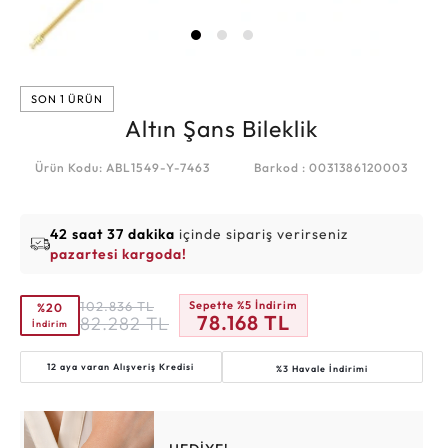
SON 1 ÜRÜN
Altın Şans Bileklik
Ürün Kodu: ABL1549-Y-7463
Barkod : 0031386120003
42 saat 37 dakika
içinde sipariş verirseniz
pazartesi kargoda!
102.836
TL
Sepette %5 İndirim
%20
78.168
TL
82.282
TL
İndirim
12 aya varan
Alışveriş Kredisi
%3 Havale İndirimi