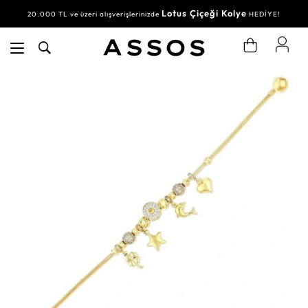
Lotus Çiçeği Kolye
20.000 TL ve üzeri alışverişlerinizde
HEDİYE!