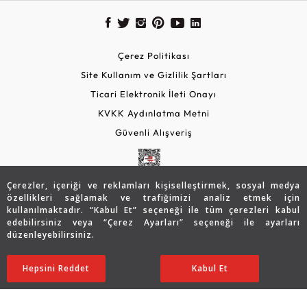
Çerez Politikası
Site Kullanım ve Gizlilik Şartları
Ticari Elektronik İleti Onayı
KVKK Aydınlatma Metni
Güvenli Alışveriş
Çerezler, içeriği ve reklamları kişiselleştirmek, sosyal medya
özellikleri sağlamak ve trafiğimizi analiz etmek için
kullanılmaktadır. “Kabul Et” seçeneği ile tüm çerezleri kabul
edebilirsiniz veya “Çerez Ayarları” seçeneği ile ayarları
düzenleyebilirsiniz.
© 2026 Assos Diamond
102.836
TL
Sepette %5 İndirim
SATIN ALIN
Hepsini Reddet
Ayarları Düzenle
Kabul Et
82.282
TL
78.168 TL
Copyright © 2026 Assos Pırlanta - Bu sitenin tüm hakları
saklıdır.