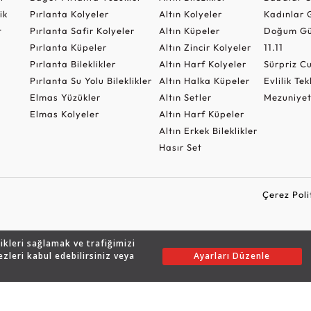
ik
Pırlanta Kolyeler
Altın Kolyeler
Kadınlar 
t
Pırlanta Safir Kolyeler
Altın Küpeler
Doğum Gü
Pırlanta Küpeler
Altın Zincir Kolyeler
11.11
Pırlanta Bileklikler
Altın Harf Kolyeler
Sürpriz 
Pırlanta Su Yolu Bileklikler
Altın Halka Küpeler
Evlilik Tek
Elmas Yüzükler
Altın Setler
Mezuniyet
Elmas Kolyeler
Altın Harf Küpeler
Altın Erkek Bileklikler
Hasır Set
Çerez Poli
likleri sağlamak ve trafiğimizi
Copyright © 2026 Assos Pırlanta - Bu sitenin tüm hakları saklıdır.
ezleri kabul edebilirsiniz veya
Ayarları Düzenle