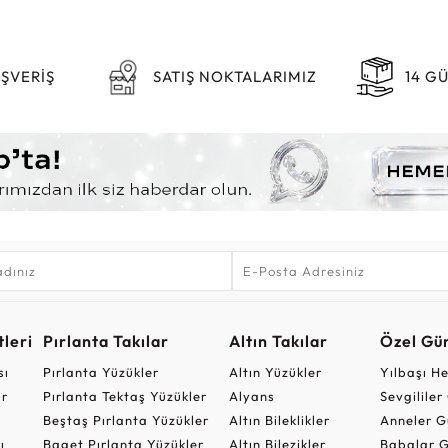
IŞVERİŞ
SATIŞ NOKTALARIMIZ
14 G
leri
Pırlanta Takılar
Altın Takılar
Özel Gü
sı
Pırlanta Yüzükler
Altın Yüzükler
Yılbaşı H
ar
Pırlanta Tektaş Yüzükler
Alyans
Sevgilile
Beştaş Pırlanta Yüzükler
Altın Bileklikler
Anneler G
ı
Baget Pırlanta Yüzükler
Altın Bilezikler
Babalar G