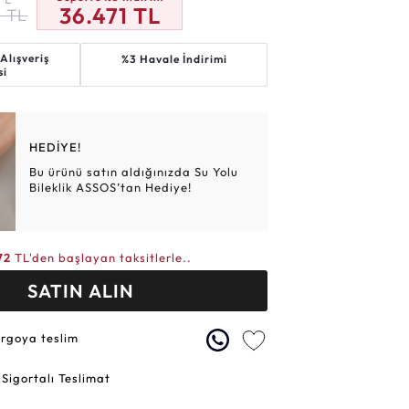
36.471
TL
1
TL
Altın Hasır Setler
Elmas Bilezikler
Altın Tesbihler
Violet
Burç
Alışveriş
%3 Havale İndirimi
si
HEDİYE!
Bu ürünü satın aldığınızda Su Yolu
Bileklik ASSOS’tan Hediye!
72
TL'den başlayan taksitlerle..
SATIN ALIN
argoya teslim
 Sigortalı Teslimat