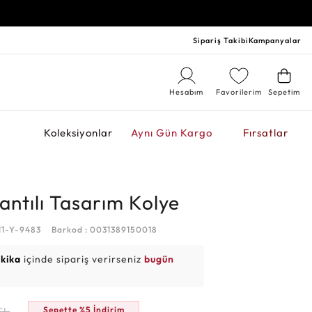
Sipariş Takibi
Kampanyalar
Hesabım
Favorilerim
Sepetim
r
Koleksiyonlar
Aynı Gün Kargo
Fırsatlar
lantılı Tasarım Kolye
11-Y-9483
Barkod : 0031389150018
akika
içinde sipariş verirseniz
bugün
Sepette %5 İndirim
TL