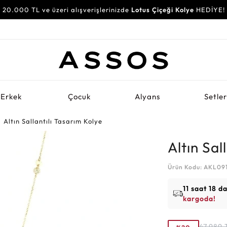
20.000 TL ve üzeri alışverişlerinizde
Lotus Çiçeği Kolye
HEDİYE!
Erkek
Çocuk
Alyans
Setle
Altın Sallantılı Tasarım Kolye
Altın Sal
Ürün Kodu: AKL09
11 saat 18 d
kargoda!
47.989