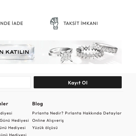
ÜNDE İADE
TAKSİT İMKANI
Kayıt Ol
nler
Blog
ediyesi
Pırlanta Nedir? Pırlanta Hakkında Detaylar
r Günü Hediyesi
Online Alışveriş
ünü Hediyesi
Yüzük ölçüsü
ünü Hediyesi