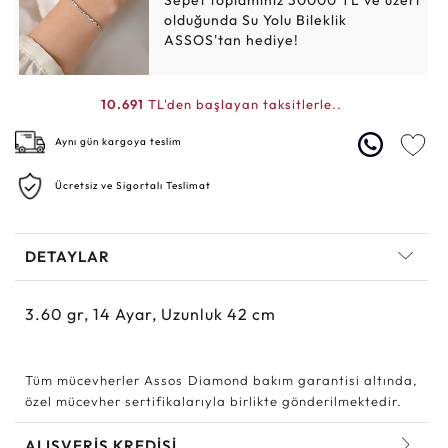
Sepet toplamınız 30000 TL ve üzeri
olduğunda Su Yolu Bileklik
ASSOS'tan hediye!
10.691
TL'den başlayan taksitlerle..
Aynı gün kargoya teslim
Ücretsiz ve Sigortalı Teslimat
DETAYLAR
3.60
gr,
14
Ayar, Uzunluk 42 cm
Tüm mücevherler Assos Diamond bakım garantisi altında,
özel mücevher sertifikalarıyla birlikte gönderilmektedir.
ALIŞVERİŞ KREDİSİ