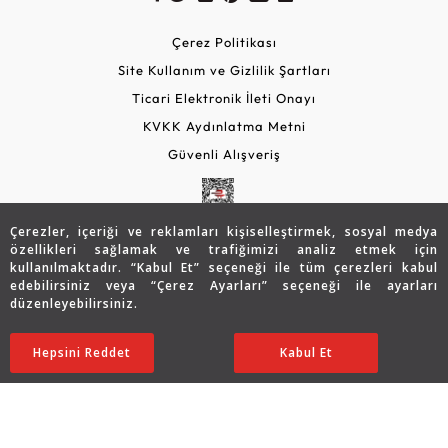
Çerez Politikası
Site Kullanım ve Gizlilik Şartları
Ticari Elektronik İleti Onayı
KVKK Aydınlatma Metni
Güvenli Alışveriş
Çerezler, içeriği ve reklamları kişiselleştirmek, sosyal medya
özellikleri sağlamak ve trafiğimizi analiz etmek için
kullanılmaktadır. “Kabul Et” seçeneği ile tüm çerezleri kabul
edebilirsiniz veya “Çerez Ayarları” seçeneği ile ayarları
düzenleyebilirsiniz.
© 2026 Assos Diamond
41.442
TL
Sepette %10 İndirim
SATIN ALIN
Hepsini Reddet
Ayarları Düzenle
Kabul Et
33.140
TL
29.826 TL
Copyright © 2026 Assos Pırlanta - Bu sitenin tüm hakları
saklıdır.