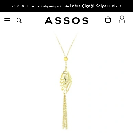
Lotus Çiçeği Kolye
20.000 TL ve üzeri alışverişlerinizde
HEDİYE!