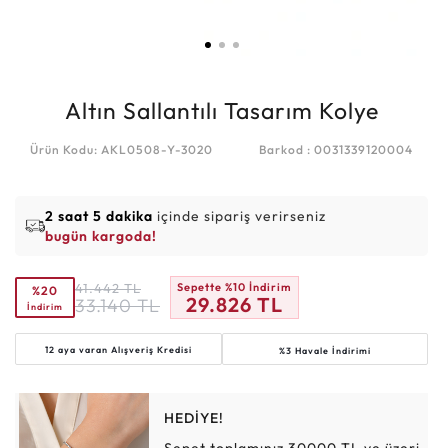
Altın Sallantılı Tasarım Kolye
Ürün Kodu: AKL0508-Y-3020
Barkod : 0031339120004
2 saat 5 dakika
içinde sipariş verirseniz
bugün kargoda!
41.442
TL
Sepette %10 İndirim
%20
29.826
TL
33.140
TL
İndirim
12 aya varan
Alışveriş Kredisi
%3 Havale İndirimi
HEDİYE!