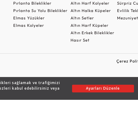
Pırlanta Bileklikler
Altın Harf Kolyeler
Sürpriz 
Pırlanta Su Yolu Bileklikler
Altın Halka Küpeler
Evlilik Tek
Elmas Yüzükler
Altın Setler
Mezuniyet
Elmas Kolyeler
Altın Harf Küpeler
Altın Erkek Bileklikler
Hasır Set
Çerez Poli
likleri sağlamak ve trafiğimizi
Copyright © 2026 Assos Pırlanta - Bu sitenin tüm hakları saklıdır.
ezleri kabul edebilirsiniz veya
Ayarları Düzenle