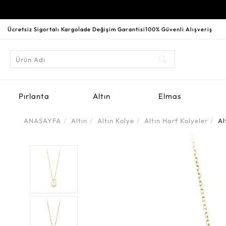
Ücretsiz Sigortalı Kargo
İade Değişim Garantisi
100% Güvenli Alışveriş
Pırlanta
Altın
Elmas
ANASAYFA
Altın
Altın Kolye
Altın Harf Kolyeler
Al