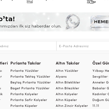
leri
Pırlanta Takılar
Altın Takılar
Özel Gü
sı
Pırlanta Yüzükler
Altın Yüzükler
Yılbaşı H
ar
Pırlanta Tektaş Yüzükler
Alyans
Sevgilile
Beştaş Pırlanta Yüzükler
Altın Bileklikler
Anneler G
ı
Baget Pırlanta Yüzükler
Altın Bilezikler
Babalar G
ik
Pırlanta Kolyeler
Altın Kolyeler
Kadınlar 
t
Pırlanta Safir Kolyeler
Altın Küpeler
Doğum Gü
Pırlanta Küpeler
Altın Zincir Kolyeler
11.11