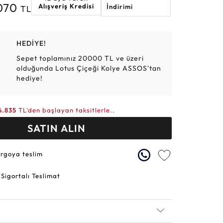
.070
Alışveriş Kredisi
İndirimi
TL
Altın Hasır Setler
Elmas Bilezikler
Altın Tesbihler
Violet
Burç
HEDİYE!
Sepet toplamınız 20000 TL ve üzeri
olduğunda Lotus Çiçeği Kolye ASSOS'tan
hediye!
6.835
TL'den başlayan taksitlerle..
SATIN ALIN
argoya teslim
 Sigortalı Teslimat