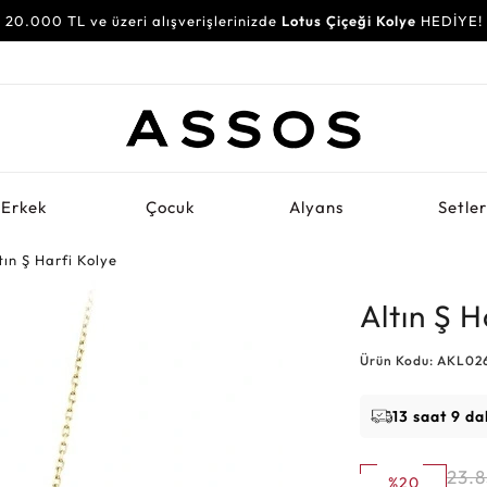
20.000 TL ve üzeri alışverişlerinizde
Lotus Çiçeği Kolye
HEDİYE!
Erkek
Çocuk
Alyans
Setle
tın Ş Harfi Kolye
Altın Ş H
Ürün Kodu: AKL02
13 saat 9 da
23.
%20