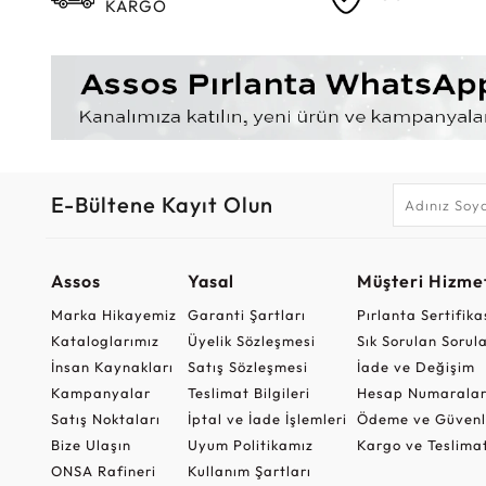
KARGO
E-Bültene Kayıt Olun
Assos
Yasal
Müşteri Hizmet
Marka Hikayemiz
Garanti Şartları
Pırlanta Sertifika
Kataloglarımız
Üyelik Sözleşmesi
Sık Sorulan Sorul
İnsan Kaynakları
Satış Sözleşmesi
İade ve Değişim
Kampanyalar
Teslimat Bilgileri
Hesap Numaralar
Satış Noktaları
İptal ve İade İşlemleri
Ödeme ve Güvenl
Bize Ulaşın
Uyum Politikamız
Kargo ve Teslima
ONSA Rafineri
Kullanım Şartları