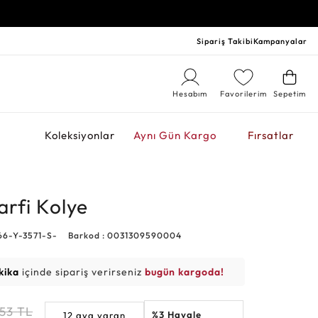
Sipariş Takibi
Kampanyalar
Hesabım
Favorilerim
Sepetim
r
Koleksiyonlar
Aynı Gün Kargo
Fırsatlar
arfi Kolye
66-Y-3571-S-
Barkod : 0031309590004
kika
içinde sipariş verirseniz
bugün kargoda!
853
TL
%3 Havale
12 aya varan