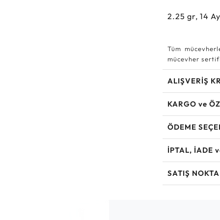
2.25
gr,
14
Ay
Tüm mücevherle
mücevher sertifi
ALIŞVERİŞ K
KARGO ve ÖZ
ÖDEME SEÇE
İPTAL, İADE 
SATIŞ NOKTA