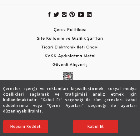
Çerez Politikası
Site Kullanım ve Gizlilik Şartları
Ticari Elektronik İleti Onayı
KVKK Aydınlatma Metni
Güvenli Alışveriş
Çerezler, içeriği ve reklamları kişiselleştirmek, sosyal medya
özellikleri sağlamak ve trafiğimizi analiz etmek için
kullanılmaktadır. “Kabul Et” seçeneği ile tüm çerezleri kabul
edebilirsiniz veya “Çerez Ayarları” seçeneği ile ayarları
düzenleyebilirsiniz.
© 2026 Assos Diamond
47.155
TL
SATIN ALIN
Hepsini Reddet
Ayarları Düzenle
Kabul Et
32.982
TL
Copyright © 2026 Assos Pırlanta - Bu sitenin tüm hakları