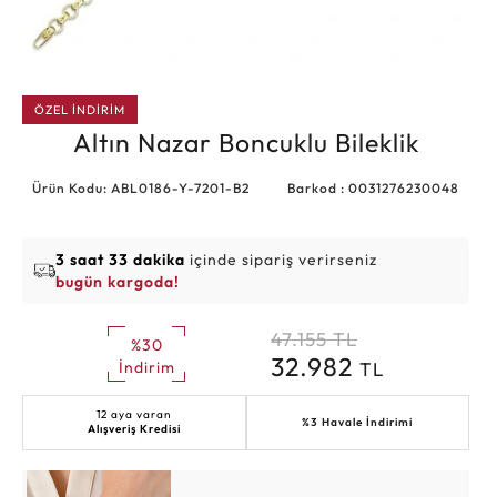
ÖZEL İNDİRİM
Altın Nazar Boncuklu Bileklik
Ürün Kodu: ABL0186-Y-7201-B2
Barkod : 0031276230048
3 saat 33 dakika
içinde sipariş verirseniz
bugün kargoda!
47.155
TL
%30
32.982
TL
İndirim
12 aya varan
%3 Havale İndirimi
Alışveriş Kredisi