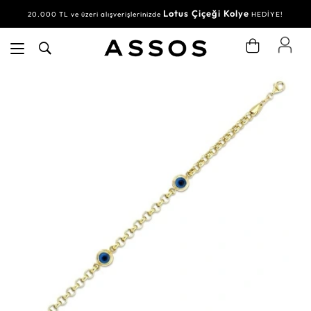
Lotus Çiçeği Kolye
20.000 TL ve üzeri alışverişlerinizde
HEDİYE!