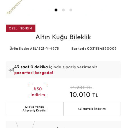
ÖZEL İNDİRİM
Altın Kuğu Bileklik
Ürün Kodu: ABL1521-Y-4975
Barkod : 0031384590009
43 saat 0 dakika
içinde sipariş verirseniz
pazartesi kargoda!
14.281
TL
%30
10.010
TL
İndirim
12 aya varan
%3 Havale İndirimi
Alışveriş Kredisi