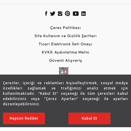
Çerez Politikası
Site Kullanım ve Gizlilik Şartları
Ticari Elektronik İleti Onayı
KVKK Aydınlatma Metni
Güvenli Alışveriş
Çerezler, içeriği ve reklamları kişiselleştirmek, sosyal medya
özellikleri sağlamak ve trafiğimizi analiz etmek için
kullanılmaktadır. “Kabul Et” seçeneği ile tüm çerezleri kabul
edebilirsiniz veya “Çerez Ayarları” seçeneği ile ayarları
düzenleyebilirsiniz.
© 2026 Assos Diamond
14.281
TL
SATIN ALIN
Hepsini Reddet
Ayarları Düzenle
Kabul Et
10.010
TL
Copyright © 2026 Assos Pırlanta - Bu sitenin tüm hakları