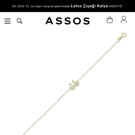
Lotus Çiçeği Kolye
20.000 TL ve üzeri alışverişlerinizde
HEDİYE!