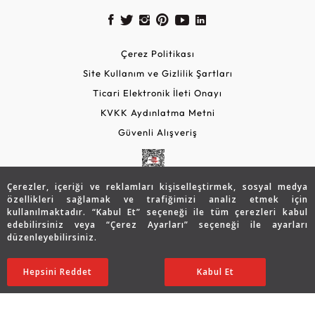
Çerez Politikası
Site Kullanım ve Gizlilik Şartları
Ticari Elektronik İleti Onayı
KVKK Aydınlatma Metni
Güvenli Alışveriş
Çerezler, içeriği ve reklamları kişiselleştirmek, sosyal medya
özellikleri sağlamak ve trafiğimizi analiz etmek için
kullanılmaktadır. “Kabul Et” seçeneği ile tüm çerezleri kabul
edebilirsiniz veya “Çerez Ayarları” seçeneği ile ayarları
düzenleyebilirsiniz.
© 2026 Assos Diamond
41.447
TL
SATIN ALIN
Hepsini Reddet
Ayarları Düzenle
Kabul Et
33.171
TL
Copyright © 2026 Assos Pırlanta - Bu sitenin tüm hakları
saklıdır.