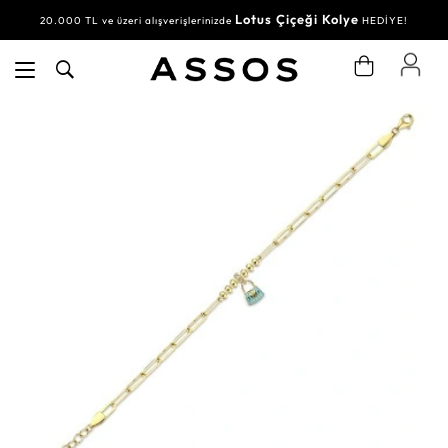
Lotus Çiçeği Kolye
20.000 TL ve üzeri alışverişlerinizde
HEDİYE!