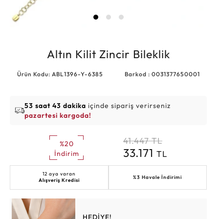
Altın Kilit Zincir Bileklik
Ürün Kodu: ABL1396-Y-6385
Barkod : 0031377650001
53 saat 43 dakika
içinde sipariş verirseniz
pazartesi kargoda!
41.447
TL
%20
33.171
TL
İndirim
12 aya varan
%3 Havale İndirimi
Alışveriş Kredisi
HEDİYE!