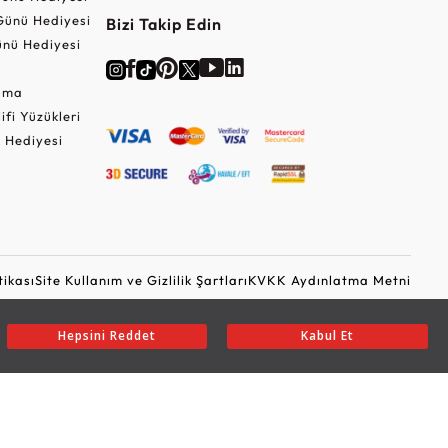
Günü Hediyesi
Bizi Takip Edin
nü Hediyesi
Cuma
lifi Yüzükleri
 Hediyesi
tikası
Site Kullanım ve Gizlilik Şartları
KVKK Aydınlatma Metni
Ticari Elektronik İleti Onayı
Güvenli Alışveriş
Hepsini Reddet
Kabul Et