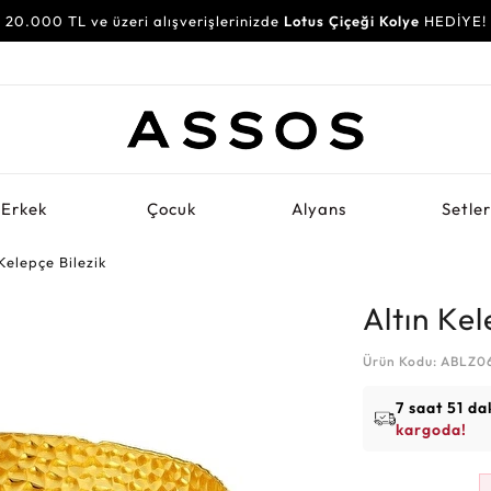
20.000 TL ve üzeri alışverişlerinizde
Lotus Çiçeği Kolye
HEDİYE!
Erkek
Çocuk
Alyans
Setle
Kelepçe Bilezik
Altın Kel
Ürün Kodu: ABLZ
7 saat 51 da
kargoda!