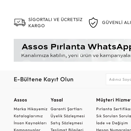
SİGORTALI VE ÜCRETSİZ
GÜVENLİ AL
KARGO
E-Bültene Kayıt Olun
Assos
Yasal
Müşteri Hizmet
Marka Hikayemiz
Garanti Şartları
Pırlanta Sertifika
Kataloglarımız
Üyelik Sözleşmesi
Sık Sorulan Sorul
İnsan Kaynakları
Satış Sözleşmesi
İade ve Değişim
Kampanyalar
Teslimat Bilgileri
Hesap Numaralar