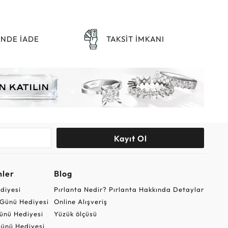
ÜNDE İADE
TAKSİT İMKANI
Kayıt Ol
nler
Blog
ediyesi
Pırlanta Nedir? Pırlanta Hakkında Detaylar
r Günü Hediyesi
Online Alışveriş
ünü Hediyesi
Yüzük ölçüsü
ünü Hediyesi