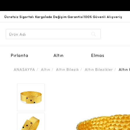
Ücretsiz Sigortalı Kargo
İade Değişim Garantisi
100% Güvenli Alışveriş
Pırlanta
Altın
Elmas
ANASAYFA
Altın
Altın Bilezik
Altın Bilezikler
Altın 