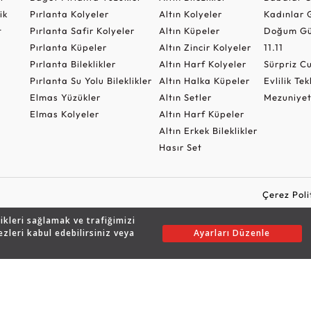
ik
Pırlanta Kolyeler
Altın Kolyeler
Kadınlar 
t
Pırlanta Safir Kolyeler
Altın Küpeler
Doğum Gü
Pırlanta Küpeler
Altın Zincir Kolyeler
11.11
Pırlanta Bileklikler
Altın Harf Kolyeler
Sürpriz 
Pırlanta Su Yolu Bileklikler
Altın Halka Küpeler
Evlilik Tek
Elmas Yüzükler
Altın Setler
Mezuniyet
Elmas Kolyeler
Altın Harf Küpeler
Altın Erkek Bileklikler
Hasır Set
Çerez Poli
likleri sağlamak ve trafiğimizi
ezleri kabul edebilirsiniz veya
Ayarları Düzenle
Copyright © 2026 Assos Pırlanta - Bu sitenin tüm hakları saklıdır.