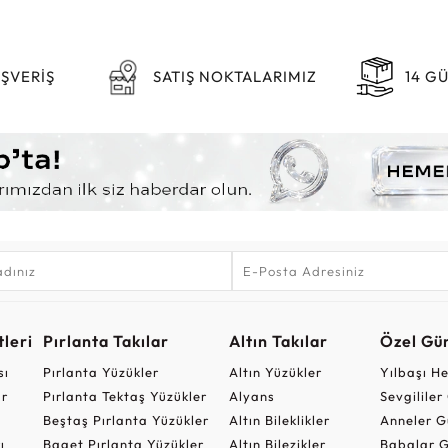
IŞVERİŞ
SATIŞ NOKTALARIMIZ
14 G
leri
Pırlanta Takılar
Altın Takılar
Özel Gü
sı
Pırlanta Yüzükler
Altın Yüzükler
Yılbaşı H
ar
Pırlanta Tektaş Yüzükler
Alyans
Sevgilile
Beştaş Pırlanta Yüzükler
Altın Bileklikler
Anneler G
ı
Baget Pırlanta Yüzükler
Altın Bilezikler
Babalar G