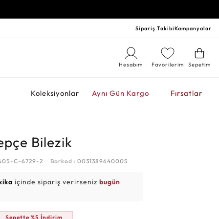
Sipariş Takibi
Kampanyalar
Hesabım
Favorilerim
Sepetim
r
Koleksiyonlar
Aynı Gün Kargo
Fırsatlar
epçe Bilezik
0605-C-6729-2
Barkod : 0031389640005
kika
içinde sipariş verirseniz
bugün
Sepette %5 İndirim