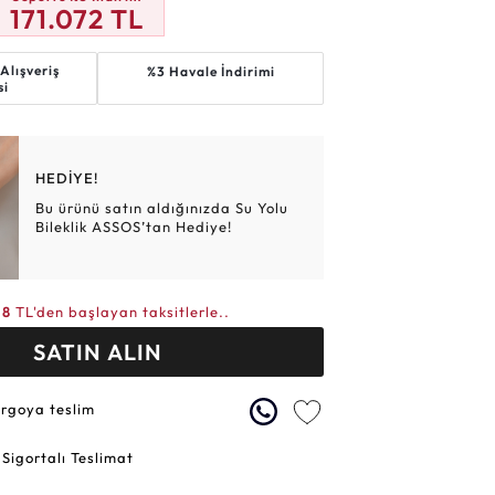
171.072
TL
Altın Hasır Setler
Elmas Bilezikler
Altın Tesbihler
Violet
Burç
Alışveriş
%3 Havale İndirimi
si
HEDİYE!
Bu ürünü satın aldığınızda Su Yolu
Bileklik ASSOS’tan Hediye!
18
TL'den başlayan taksitlerle..
SATIN ALIN
argoya teslim
 Sigortalı Teslimat