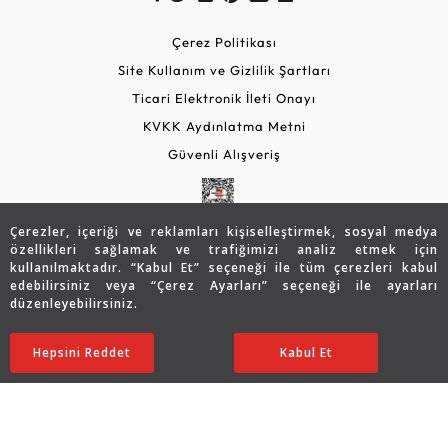
Çerez Politikası
Site Kullanım ve Gizlilik Şartları
Ticari Elektronik İleti Onayı
KVKK Aydınlatma Metni
Güvenli Alışveriş
Çerezler, içeriği ve reklamları kişiselleştirmek, sosyal medya
özellikleri sağlamak ve trafiğimizi analiz etmek için
kullanılmaktadır. “Kabul Et” seçeneği ile tüm çerezleri kabul
edebilirsiniz veya “Çerez Ayarları” seçeneği ile ayarları
düzenleyebilirsiniz.
© 2026 Assos Diamond
Sepette %5 İndirim
100.874
TL
SATIN ALIN
Hepsini Reddet
Ayarları Düzenle
Kabul Et
95.830 TL
Copyright © 2026 Assos Pırlanta - Bu sitenin tüm hakları
saklıdır.