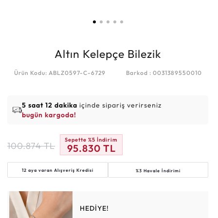
Altın Kelepçe Bilezik
Ürün Kodu: ABLZ0597-C-6729
Barkod : 0031389550010
5 saat 12 dakika
içinde sipariş verirseniz
bugün kargoda!
Sepette %5 İndirim
100.874
TL
95.830
TL
12 aya varan
Alışveriş Kredisi
%3 Havale İndirimi
HEDİYE!