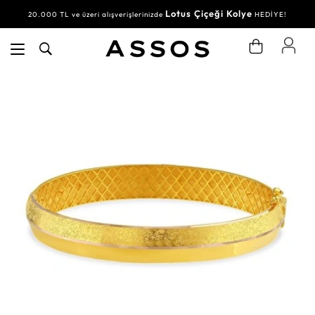
Lotus Çiçeği Kolye
20.000 TL ve üzeri alışverişlerinizde
HEDİYE!