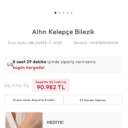
Altın Kelepçe Bilezik
Ürün Kodu: ABLZ0595-C-6729
Barkod : 0031389530010
8 saat 29 dakika
içinde sipariş verirseniz
bugün kargoda!
Sepette %5 İndirim
95.770
TL
90.982
TL
12 aya varan
Alışveriş Kredisi
%3 Havale İndirimi
HEDİYE!