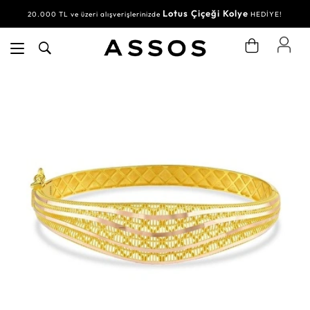
Lotus Çiçeği Kolye
20.000 TL ve üzeri alışverişlerinizde
HEDİYE!