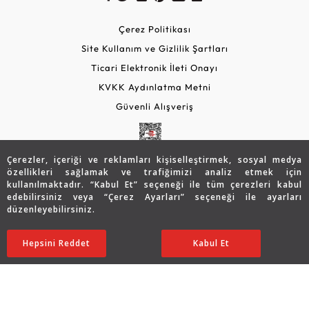
Çerez Politikası
Site Kullanım ve Gizlilik Şartları
Ticari Elektronik İleti Onayı
KVKK Aydınlatma Metni
Güvenli Alışveriş
Çerezler, içeriği ve reklamları kişiselleştirmek, sosyal medya
özellikleri sağlamak ve trafiğimizi analiz etmek için
kullanılmaktadır. “Kabul Et” seçeneği ile tüm çerezleri kabul
edebilirsiniz veya “Çerez Ayarları” seçeneği ile ayarları
düzenleyebilirsiniz.
© 2026 Assos Diamond
Sepette %5 İndirim
95.770
TL
SATIN ALIN
Hepsini Reddet
Ayarları Düzenle
Kabul Et
90.982 TL
Copyright © 2026 Assos Pırlanta - Bu sitenin tüm hakları
saklıdır.