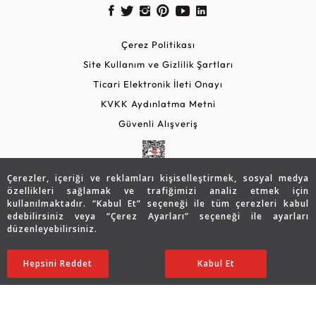
Çerez Politikası
Site Kullanım ve Gizlilik Şartları
Ticari Elektronik İleti Onayı
KVKK Aydınlatma Metni
Güvenli Alışveriş
Çerezler, içeriği ve reklamları kişiselleştirmek, sosyal medya
özellikleri sağlamak ve trafiğimizi analiz etmek için
kullanılmaktadır. “Kabul Et” seçeneği ile tüm çerezleri kabul
edebilirsiniz veya “Çerez Ayarları” seçeneği ile ayarları
düzenleyebilirsiniz.
© 2026 Assos Diamond
Sepette %5 İndirim
95.378
TL
SATIN ALIN
Hepsini Reddet
Ayarları Düzenle
Kabul Et
90.609 TL
Copyright © 2026 Assos Pırlanta - Bu sitenin tüm hakları
saklıdır.