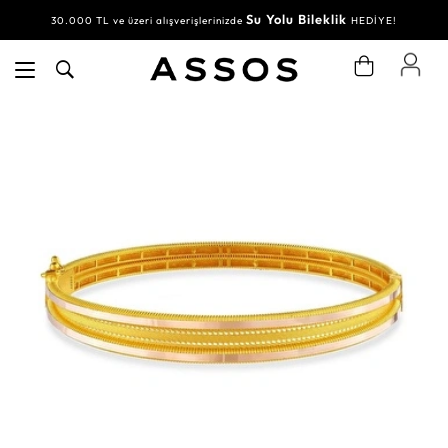
Su Yolu Bileklik
30.000 TL ve üzeri alışverişlerinizde
HEDİYE!