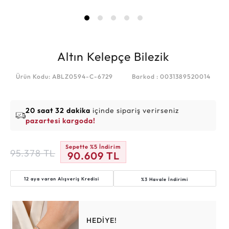
Altın Kelepçe Bilezik
Ürün Kodu: ABLZ0594-C-6729
Barkod : 0031389520014
20 saat 32 dakika
içinde sipariş verirseniz
pazartesi kargoda!
Sepette %5 İndirim
95.378
TL
90.609
TL
12 aya varan
Alışveriş Kredisi
%3 Havale İndirimi
HEDİYE!