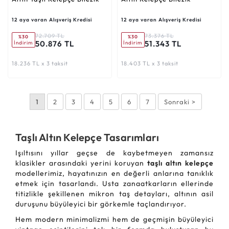
12 aya varan Alışveriş Kredisi
12 aya varan Alışveriş Kredisi
72.709 TL
73.376 TL
%30
%30
50.876 TL
51.343 TL
İndirim
İndirim
18.236 TL x 3 taksit
18.403 TL x 3 taksit
1
2
3
4
5
6
7
Sonraki >
Taşlı Altın Kelepçe Tasarımları
Işıltısını yıllar geçse de kaybetmeyen zamansız
klasikler arasındaki yerini koruyan
taşlı altın kelepçe
modellerimiz, hayatınızın en değerli anlarına tanıklık
etmek için tasarlandı. Usta zanaatkarların ellerinde
titizlikle şekillenen mikron taş detayları, altının asil
duruşunu büyüleyici bir görkemle taçlandırıyor.
Hem modern minimalizmi hem de geçmişin büyüleyici