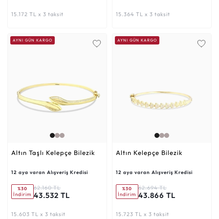
15.172 TL x 3 taksit
15.364 TL x 3 taksit
AYNI GÜN KARGO
AYNI GÜN KARGO
Altın Taşlı Kelepçe Bilezik
Altın Kelepçe Bilezik
12 aya varan Alışveriş Kredisi
12 aya varan Alışveriş Kredisi
62.160 TL
62.694 TL
%30
%30
43.532 TL
43.866 TL
İndirim
İndirim
15.603 TL x 3 taksit
15.723 TL x 3 taksit