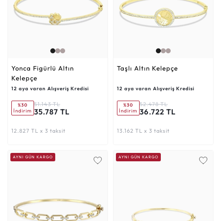
Yonca Figürlü Altın
Taşlı Altın Kelepçe
Kelepçe
12 aya varan Alışveriş Kredisi
12 aya varan Alışveriş Kredisi
51.143 TL
52.478 TL
%30
%30
35.787 TL
36.722 TL
İndirim
İndirim
12.827 TL x 3 taksit
13.162 TL x 3 taksit
AYNI GÜN KARGO
AYNI GÜN KARGO