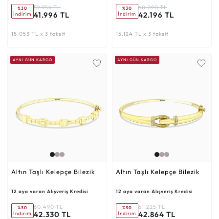
59.956 TL
60.290 TL
%30
%30
41.996 TL
42.196 TL
İndirim
İndirim
15.053 TL x 3 taksit
15.124 TL x 3 taksit
AYNI GÜN KARGO
AYNI GÜN KARGO
Altın Taşlı Kelepçe Bilezik
Altın Taşlı Kelepçe Bilezik
12 aya varan Alışveriş Kredisi
12 aya varan Alışveriş Kredisi
60.490 TL
61.225 TL
%30
%30
42.330 TL
42.864 TL
İndirim
İndirim