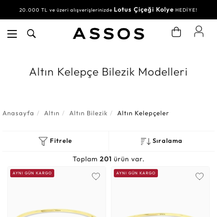
Lotus Çiçeği Kolye
20.000 TL ve üzeri alışverişlerinizde
HEDİYE!
Altın Kelepçe Bilezik Modelleri
Anasayfa
Altın
Altın Bilezik
Altın Kelepçeler
Fitrele
Sıralama
Toplam
201
ürün var.
AYNI GÜN KARGO
AYNI GÜN KARGO