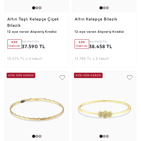
Altın Taşlı Kelepçe Çiçek
Altın Kelepçe Bilezik
Bilezik
12 aya varan Alışveriş Kredisi
12 aya varan Alışveriş Kredisi
53.747 TL
54.949 TL
%30
%30
37.590 TL
38.458 TL
İndirim
İndirim
13.474 TL x 3 taksit
13.785 TL x 3 taksit
AYNI GÜN KARGO
AYNI GÜN KARGO