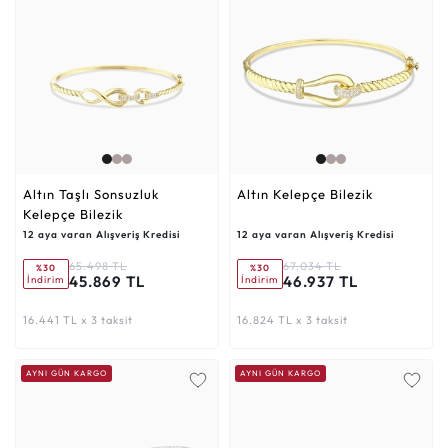
Altın Taşlı Sonsuzluk
Altın Kelepçe Bilezik
Kelepçe Bilezik
12 aya varan Alışveriş Kredisi
12 aya varan Alışveriş Kredisi
65.498 TL
67.034 TL
%30
%30
45.869 TL
46.937 TL
İndirim
İndirim
16.441 TL x 3 taksit
16.824 TL x 3 taksit
AYNI GÜN KARGO
AYNI GÜN KARGO