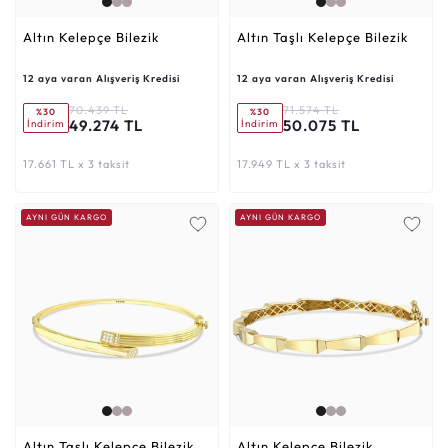
Altın Kelepçe Bilezik
Altın Taşlı Kelepçe Bilezik
12 aya varan Alışveriş Kredisi
12 aya varan Alışveriş Kredisi
70.439 TL
71.574 TL
%30
%30
49.274 TL
50.075 TL
İndirim
İndirim
17.661 TL x 3 taksit
17.949 TL x 3 taksit
AYNI GÜN KARGO
AYNI GÜN KARGO
Altın Taşlı Kelepçe Bilezik
Altın Kelepçe Bilezik