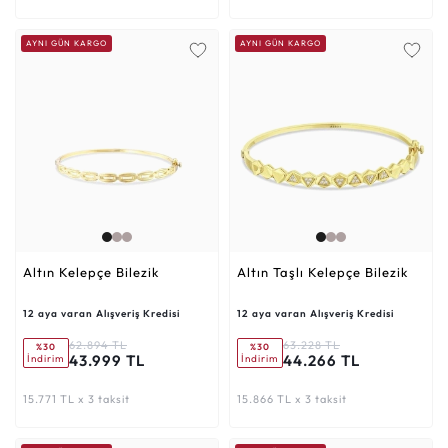
AYNI GÜN KARGO
AYNI GÜN KARGO
Altın Kelepçe Bilezik
Altın Taşlı Kelepçe Bilezik
12 aya varan Alışveriş Kredisi
12 aya varan Alışveriş Kredisi
62.894 TL
63.228 TL
%30
%30
43.999 TL
44.266 TL
İndirim
İndirim
15.771 TL x 3 taksit
15.866 TL x 3 taksit