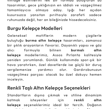
vintage esintilerini tek bir formda buluşturan bu
tasarımlar, gece şıklığınızın en iddialı ve vazgeçilmez
tamamlayıcısı olmaya aday. Işığı her açıdan
kusursuzca yansıtan pırıltısıyla zarafeti sadece
ruhunuzda değil, her an bileğinizde hissedeceksiniz.
Burgu Kelepçe Modelleri
Geleneksel motiflerin modern çizgilerle
buluştuğu
burma altın kelepçe
tasarımları, zamansız
bir şıklık arayanların favorisi. Dayanıklı yapısı ve göz
alıcı formuyla bilinen
burmalı altın
kelepçe
modellerimiz, Assos Pırlanta kalitesiyle
yeniden yorumlandı. Günlük kullanımda spor-şık bir
hava yaratırken, özel davetlerde ise güçlü bir duruş
sergilemenize yardımcı olur. Gardırobunuzun
vazgeçilmez parçası olacak bu özel dokuyu hemen
inceleyin.
Renkli Taşlı Altın Kelepçe Seçenekleri
Standartların dışına çıkmak ve stiline dinamizm
katmak isteyenler için
renkli altın
kelepçe
seçeneklerimiz ideal bir tercih. Doğanın