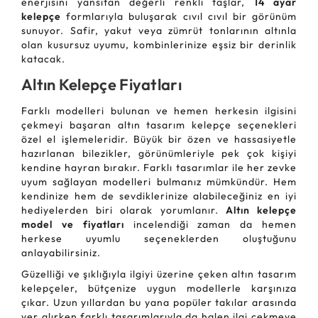
enerjisini yansıtan değerli renkli taşlar,
14 ayar
kelepçe
formlarıyla buluşarak cıvıl cıvıl bir görünüm
sunuyor. Safir, yakut veya zümrüt tonlarının altınla
olan kusursuz uyumu, kombinlerinize eşsiz bir derinlik
katacak.
Altın Kelepçe Fiyatları
Farklı modelleri bulunan ve hemen herkesin ilgisini
çekmeyi başaran altın tasarım kelepçe seçenekleri
özel el işlemeleridir. Büyük bir özen ve hassasiyetle
hazırlanan bilezikler, görünümleriyle pek çok kişiyi
kendine hayran bırakır. Farklı tasarımlar ile her zevke
uyum sağlayan modelleri bulmanız mümkündür. Hem
kendinize hem de sevdiklerinize alabileceğiniz en iyi
hediyelerden biri olarak yorumlanır.
Altın kelepçe
model ve fiyatları
incelendiği zaman da hemen
herkese uyumlu seçeneklerden oluştuğunu
anlayabilirsiniz.
Güzelliği ve şıklığıyla ilgiyi üzerine çeken altın tasarım
kelepçeler, bütçenize uygun modellerle karşınıza
çıkar. Uzun yıllardan bu yana popüler takılar arasında
yer alırken farklı tasarımlarıyla da halen ilgi çekmeye