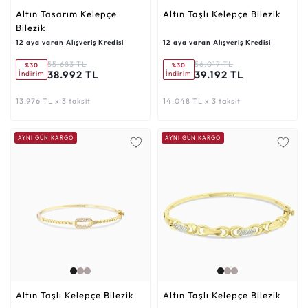
Altın Tasarım Kelepçe
Altın Taşlı Kelepçe Bilezik
Bilezik
12 aya varan Alışveriş Kredisi
12 aya varan Alışveriş Kredisi
55.683 TL
56.017 TL
%30
%30
38.992 TL
39.192 TL
İndirim
İndirim
13.976 TL x 3 taksit
14.048 TL x 3 taksit
AYNI GÜN KARGO
AYNI GÜN KARGO
Altın Taşlı Kelepçe Bilezik
Altın Taşlı Kelepçe Bilezik