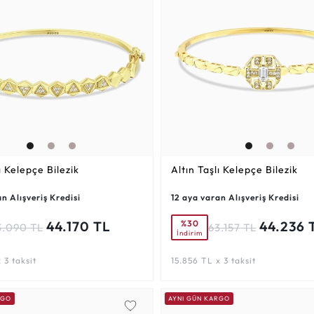
ı Kelepçe Bilezik
Altın Taşlı Kelepçe Bilezik
n Alışveriş Kredisi
12 aya varan Alışveriş Kredisi
%30
44.170 TL
44.236 
3.090 TL
63.157 TL
İndirim
 3 taksit
15.856 TL x 3 taksit
RGO
AYNI GÜN KARGO