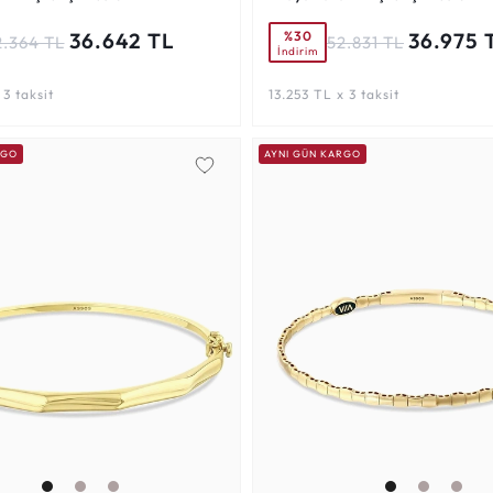
%30
36.642 TL
36.975 
2.364 TL
52.831 TL
İndirim
 3 taksit
13.253 TL x 3 taksit
RGO
AYNI GÜN KARGO