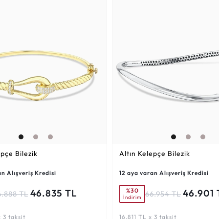
epçe Bilezik
Altın Kelepçe Bilezik
n Alışveriş Kredisi
12 aya varan Alışveriş Kredisi
%30
46.835 TL
46.901 
6.888 TL
66.954 TL
İndirim
 3 taksit
16.811 TL x 3 taksit