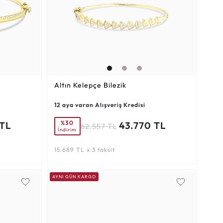
Altın Kelepçe Bilezik
12 aya varan Alışveriş Kredisi
%30
 TL
43.770 TL
62.557 TL
İndirim
15.689 TL x 3 taksit
AYNI GÜN KARGO