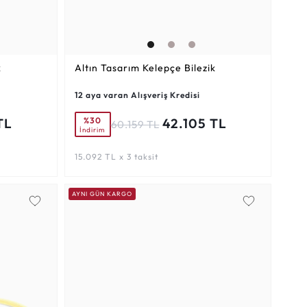
k
Altın Tasarım Kelepçe Bilezik
12 aya varan Alışveriş Kredisi
%30
TL
42.105 TL
60.159 TL
İndirim
15.092 TL x 3 taksit
AYNI GÜN KARGO