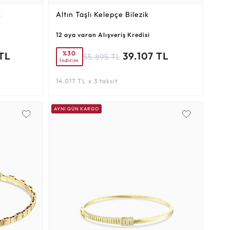
k
Altın Taşlı Kelepçe Bilezik
12 aya varan Alışveriş Kredisi
%30
TL
39.107 TL
55.895 TL
İndirim
14.017 TL x 3 taksit
AYNI GÜN KARGO