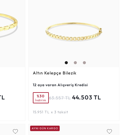
Altın Kelepçe Bilezik
12 aya varan Alışveriş Kredisi
%30
TL
44.503 TL
63.557 TL
İndirim
15.951 TL x 3 taksit
AYNI GÜN KARGO