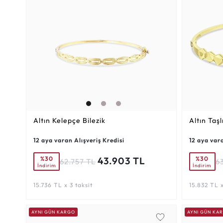
Altın Kelepçe Bilezik
Altın Taşl
12 aya varan Alışveriş Kredisi
12 aya vara
%30
%30
43.903 TL
62.757 TL
6
İndirim
İndirim
15.736 TL x 3 taksit
15.832 TL x
AYNI GÜN KARGO
AYNI GÜN KA