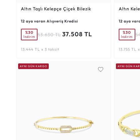
Altın Taşlı Kelepçe Çiçek Bilezik
Altın Kel
12 aya varan Alışveriş Kredisi
12 aya vara
%30
%30
37.508 TL
53.630 TL
5
İndirim
İndirim
13.444 TL x 3 taksit
13.755 TL x
AYNI GÜN KARGO
AYNI GÜN KA