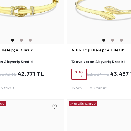
ı Kelepçe Bilezik
Altın Taşlı Kelepçe Bilezik
n Alışveriş Kredisi
12 aya varan Alışveriş Kredisi
%30
42.771 TL
43.437
1.092 TL
62.024 TL
İndirim
 3 taksit
15.569 TL x 3 taksit
RGO
AYNI GÜN KARGO