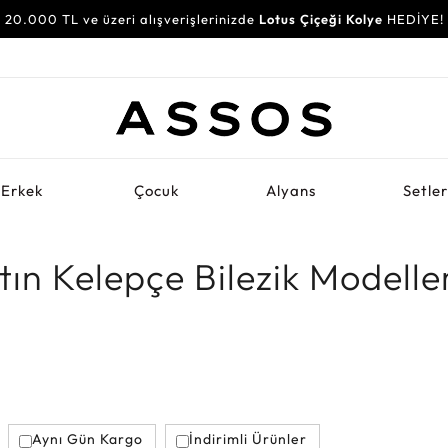
20.000 TL ve üzeri alışverişlerinizde
Lotus Çiçeği Kolye
HEDİYE!
Erkek
Çocuk
Alyans
Setle
tın Kelepçe Bilezik Modelle
Aynı Gün Kargo
İndirimli Ürünler