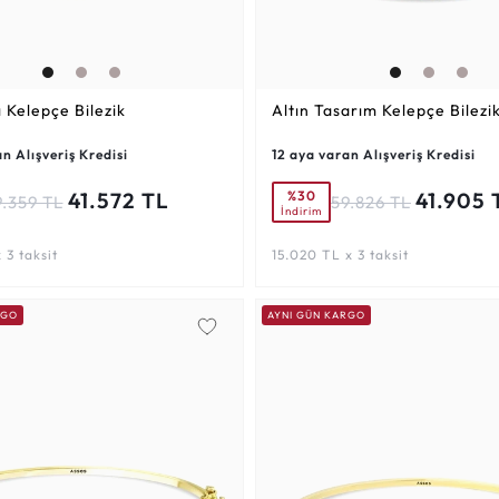
ı Kelepçe Bilezik
Altın Tasarım Kelepçe Bilezi
n Alışveriş Kredisi
12 aya varan Alışveriş Kredisi
%30
41.572 TL
41.905 
9.359 TL
59.826 TL
İndirim
 3 taksit
15.020 TL x 3 taksit
RGO
AYNI GÜN KARGO