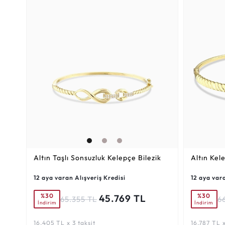
Altın Taşlı Sonsuzluk Kelepçe Bilezik
Altın Kel
12 aya varan Alışveriş Kredisi
12 aya vara
%30
%30
45.769 TL
65.355 TL
6
İndirim
İndirim
16.405 TL x 3 taksit
16.787 TL x