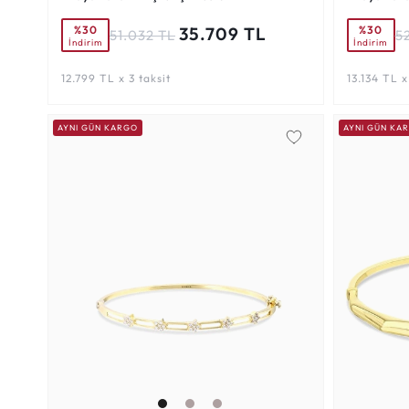
%30
%30
35.709 TL
51.032 TL
5
İndirim
İndirim
12.799 TL x 3 taksit
13.134 TL x
AYNI GÜN KARGO
AYNI GÜN KA