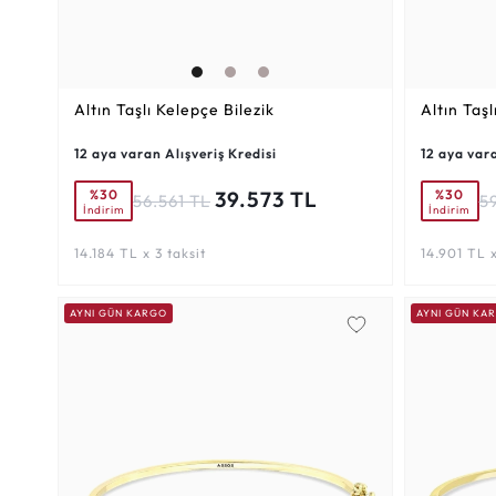
Altın Taşlı Kelepçe Bilezik
Altın Taşl
12 aya varan Alışveriş Kredisi
12 aya vara
%30
%30
39.573 TL
56.561 TL
5
İndirim
İndirim
14.184 TL x 3 taksit
14.901 TL x
AYNI GÜN KARGO
AYNI GÜN KA