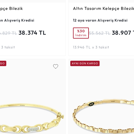
epçe Bilezik
Altın Tasarım Kelepçe Bilezi
n Alışveriş Kredisi
12 aya varan Alışveriş Kredisi
%30
38.374 TL
38.907 
4.829 TL
55.562 TL
İndirim
 3 taksit
13.946 TL x 3 taksit
RGO
AYNI GÜN KARGO