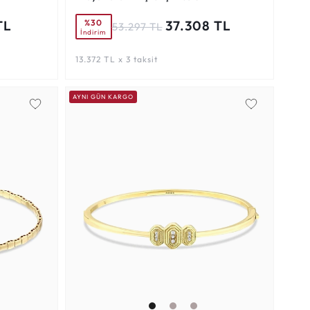
%30
TL
37.308 TL
53.297 TL
İndirim
13.372 TL x 3 taksit
AYNI GÜN KARGO