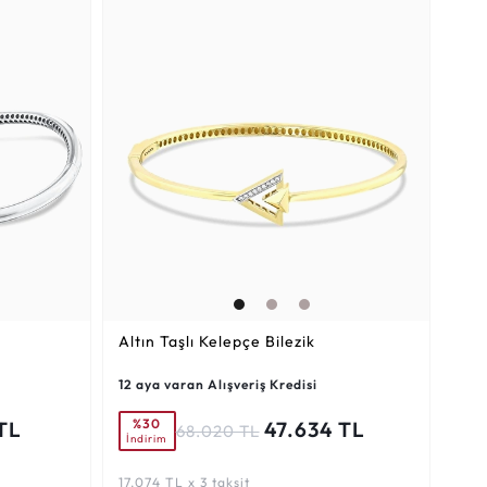
Altın Taşlı Kelepçe Bilezik
12 aya varan Alışveriş Kredisi
%30
TL
47.634 TL
68.020 TL
İndirim
17.074 TL x 3 taksit