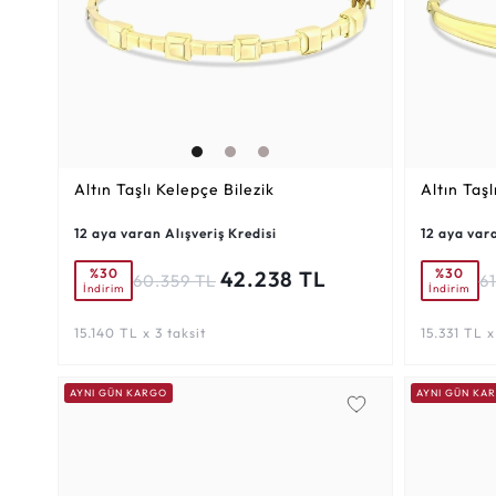
Altın Taşlı Kelepçe Bilezik
Altın Taşl
12 aya varan Alışveriş Kredisi
12 aya vara
%30
%30
42.238 TL
60.359 TL
6
İndirim
İndirim
15.140 TL x 3 taksit
15.331 TL x
AYNI GÜN KARGO
AYNI GÜN KA