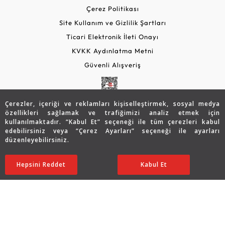
Çerez Politikası
Site Kullanım ve Gizlilik Şartları
Ticari Elektronik İleti Onayı
KVKK Aydınlatma Metni
Güvenli Alışveriş
Çerezler, içeriği ve reklamları kişiselleştirmek, sosyal medya
özellikleri sağlamak ve trafiğimizi analiz etmek için
kullanılmaktadır. “Kabul Et” seçeneği ile tüm çerezleri kabul
edebilirsiniz veya “Çerez Ayarları” seçeneği ile ayarları
düzenleyebilirsiniz.
© 2026 Assos Diamond
10.538
TL
SATIN ALIN
Hepsini Reddet
Ayarları Düzenle
Kabul Et
Copyright © 2026 Assos Pırlanta - Bu sitenin tüm hakları
saklıdır.