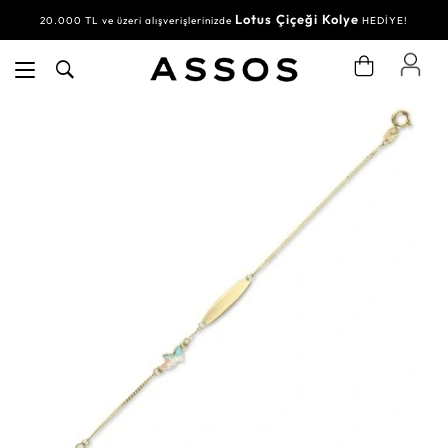
Lotus Çiçeği Kolye
20.000 TL ve üzeri alışverişlerinizde
HEDİYE!