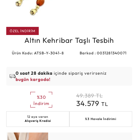
ÖZEL İNDİRİM
Altın Kehribar Taşlı Tesbih
Ürün Kodu: ATSB-Y-3041-8
Barkod : 0031281340071
0 saat 28 dakika
içinde sipariş verirseniz
bugün kargoda!
49.389
TL
%30
34.579
TL
İndirim
12 aya varan
%3 Havale İndirimi
Alışveriş Kredisi