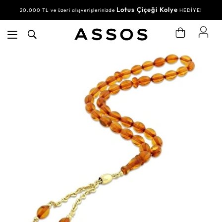
Lotus Çiçeği Kolye
20.000 TL ve üzeri alışverişlerinizde
HEDİYE!