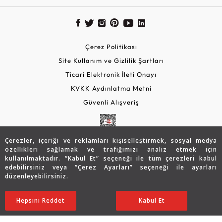
Çerez Politikası
Site Kullanım ve Gizlilik Şartları
Ticari Elektronik İleti Onayı
KVKK Aydınlatma Metni
Güvenli Alışveriş
Çerezler, içeriği ve reklamları kişiselleştirmek, sosyal medya
özellikleri sağlamak ve trafiğimizi analiz etmek için
kullanılmaktadır. “Kabul Et” seçeneği ile tüm çerezleri kabul
edebilirsiniz veya “Çerez Ayarları” seçeneği ile ayarları
düzenleyebilirsiniz.
© 2026 Assos Diamond
49.389
TL
SATIN ALIN
Hepsini Reddet
Ayarları Düzenle
Kabul Et
34.579
TL
Copyright © 2026 Assos Pırlanta - Bu sitenin tüm hakları