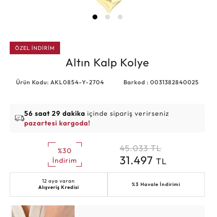
ÖZEL İNDİRİM
Altın Kalp Kolye
Ürün Kodu: AKL0854-Y-2704
Barkod : 0031382840025
56 saat 29 dakika
içinde sipariş verirseniz
pazartesi kargoda!
45.033
TL
%30
31.497
TL
İndirim
12 aya varan
%3 Havale İndirimi
Alışveriş Kredisi