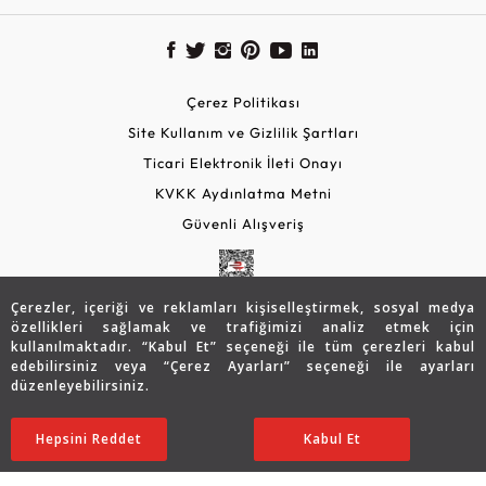
Çerez Politikası
Site Kullanım ve Gizlilik Şartları
Ticari Elektronik İleti Onayı
KVKK Aydınlatma Metni
Güvenli Alışveriş
Çerezler, içeriği ve reklamları kişiselleştirmek, sosyal medya
özellikleri sağlamak ve trafiğimizi analiz etmek için
kullanılmaktadır. “Kabul Et” seçeneği ile tüm çerezleri kabul
edebilirsiniz veya “Çerez Ayarları” seçeneği ile ayarları
düzenleyebilirsiniz.
© 2026 Assos Diamond
45.033
TL
SATIN ALIN
Hepsini Reddet
Ayarları Düzenle
Kabul Et
31.497
TL
Copyright © 2026 Assos Pırlanta - Bu sitenin tüm hakları