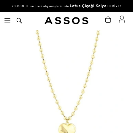
Lotus Çiçeği Kolye
20.000 TL ve üzeri alışverişlerinizde
HEDİYE!