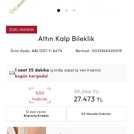
ÖZEL İNDİRİM
Altın Kalp Bileklik
Ürün Kodu: ABL1237-Y-8674
Barkod : 0031368020019
1 saat 35 dakika
içinde sipariş verirseniz
bugün kargoda!
39.246
TL
%30
27.473
TL
İndirim
12 aya varan
%3 Havale İndirimi
Alışveriş Kredisi