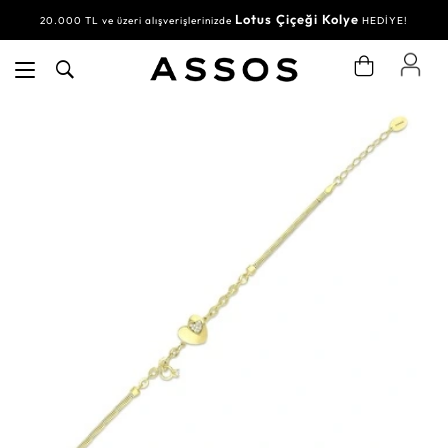
Lotus Çiçeği Kolye
20.000 TL ve üzeri alışverişlerinizde
HEDİYE!