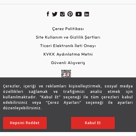
Çerez Politikası
Site Kullanım ve Gizlilik Şartları
Ticari Elektronik İleti Onayı
KVKK Aydınlatma Metni
Güvenli Alışveriş
Çerezler, içeriği ve reklamları kişiselleştirmek, sosyal medya
özellikleri sağlamak ve trafiğimizi analiz etmek için
kullanılmaktadır. “Kabul Et” seçeneği ile tüm çerezleri kabul
edebilirsiniz veya “Çerez Ayarları” seçeneği ile ayarları
düzenleyebilirsiniz.
© 2026 Assos Diamond
39.246
TL
SATIN ALIN
Hepsini Reddet
Ayarları Düzenle
Kabul Et
27.473
TL
Copyright © 2026 Assos Pırlanta - Bu sitenin tüm hakları