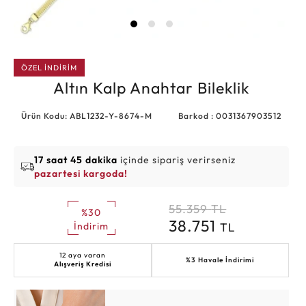
ÖZEL İNDİRİM
Altın Kalp Anahtar Bileklik
Ürün Kodu: ABL1232-Y-8674-M
Barkod : 0031367903512
17 saat 45 dakika
içinde sipariş verirseniz
pazartesi kargoda!
55.359
TL
%30
38.751
TL
İndirim
12 aya varan
%3 Havale İndirimi
Alışveriş Kredisi