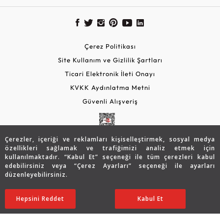
Çerez Politikası
Site Kullanım ve Gizlilik Şartları
Ticari Elektronik İleti Onayı
KVKK Aydınlatma Metni
Güvenli Alışveriş
Çerezler, içeriği ve reklamları kişiselleştirmek, sosyal medya
özellikleri sağlamak ve trafiğimizi analiz etmek için
kullanılmaktadır. “Kabul Et” seçeneği ile tüm çerezleri kabul
edebilirsiniz veya “Çerez Ayarları” seçeneği ile ayarları
düzenleyebilirsiniz.
© 2026 Assos Diamond
55.359
TL
SATIN ALIN
Hepsini Reddet
Ayarları Düzenle
Kabul Et
38.751
TL
Copyright © 2026 Assos Pırlanta - Bu sitenin tüm hakları