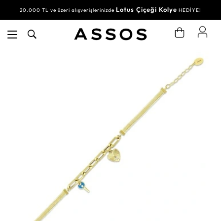
Lotus Çiçeği Kolye
20.000 TL ve üzeri alışverişlerinizde
HEDİYE!